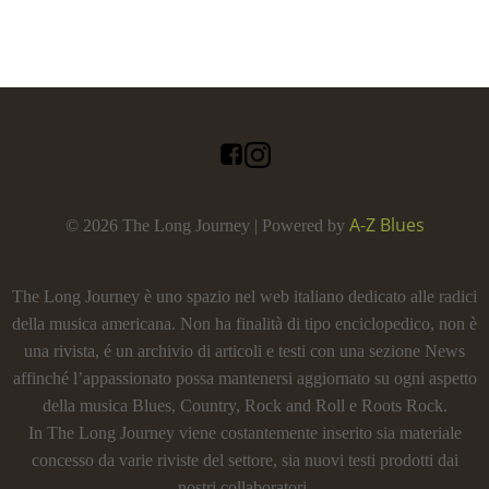
A-Z Blues
© 2026 The Long Journey | Powered by
The Long Journey è uno spazio nel web italiano dedicato alle radici
della musica americana. Non ha finalità di tipo enciclopedico, non è
una rivista, é un archivio di articoli e testi con una sezione News
affinché l’appassionato possa mantenersi aggiornato su ogni aspetto
della musica Blues, Country, Rock and Roll e Roots Rock.
In The Long Journey viene costantemente inserito sia materiale
concesso da varie riviste del settore, sia nuovi testi prodotti dai
nostri collaboratori.