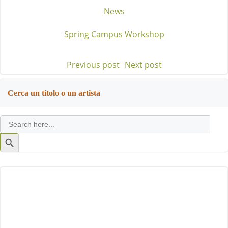
News
Spring Campus Workshop
Previous post
Next post
Post
Post
navigation
navigation
Cerca un titolo o un artista
Search
for:
Search
Button