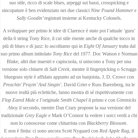
suo stile, ricco di scale blues, arpeggi sui bassi, crosspicking e
sincopature è ben evidenziato nei due classici
Nine Pound Hammer
e
Sally Goodin’
registrati insieme ai Kentucky Colonels.
A sviluppare per primo le idee di Clarence è stato poi l’attuale ‘guru’
della 6 string Tony Rice, il cui stile risente anche di qualche tocco in
più di blues e di jazz: lo ascoltiamo qui in
Eight Of January
tratta dal
suo primo album intitolato
Tony Rice
del 1977. Doc Watson e Norman
Blake, altri due maestri e capiscuola, si uniscono a Tony per una
versione solo chitarre di
Salt Creek
, mentre il fingerpicking o Scruggs
bluegrass style è affidato appunto ad un banjoista, J. D. Crowe con
Preachin’ Prayin’ And Singin’
. David Grier e Russ Barenberg, tra le
nuove realtà più eclettiche, fanno mostra di sé rispettivamente con
Flop Eared Mule
e l’originale
Smith Chapel
il primo e con
Gimmicks
Ahoy
il secondo, mentre Dan Crary propone la sua versione del
tradizionale
Grey Eagle
e Mark O’Connor fa vedere i sorci verdi a chi
non lo conoscesse come chitarrista con
Blackberry Blossom
.
E non è finita: ci sono ancora Scott Nygaard con
Red Apple Rag
, il