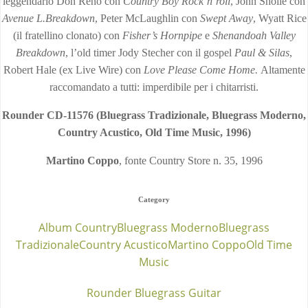
leggendario Don Reno con
Country Boy Rock’n’roll
, John Sholle con
Avenue L.Breakdown
, Peter McLaughlin con
Swept Away
, Wyatt Rice
(il fratellino clonato) con
Fisher’s Hornpipe
e
Shenandoah Valley
Breakdown
, l’old timer Jody Stecher con il gospel
Paul & Silas
,
Robert Hale (ex Live Wire) con
Love Please Come Home.
Altamente
raccomandato a tutti: imperdibile per i chitarristi.
Rounder CD-11576 (Bluegrass Tradizionale, Bluegrass Moderno,
Country Acustico, Old Time Music, 1996)
Martino Coppo
, fonte Country Store n. 35, 1996
Category
Album Country
Bluegrass Moderno
Bluegrass
Tradizionale
Country Acustico
Martino Coppo
Old Time
Music
Rounder Bluegrass Guitar