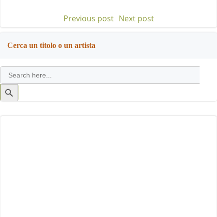
Previous post
Next post
Post
Post
navigation
navigation
Cerca un titolo o un artista
Search
for:
Search
Button