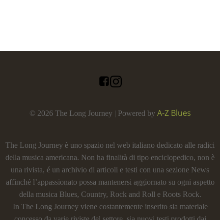
A-Z Blues
© 2026 The Long Journey | Powered by
The Long Journey è uno spazio nel web italiano dedicato alle radici
della musica americana. Non ha finalità di tipo enciclopedico, non è
una rivista, é un archivio di articoli e testi con una sezione News
affinché l’appassionato possa mantenersi aggiornato su ogni aspetto
della musica Blues, Country, Rock and Roll e Roots Rock.
In The Long Journey viene costantemente inserito sia materiale
concesso da varie riviste del settore, sia nuovi testi prodotti dai