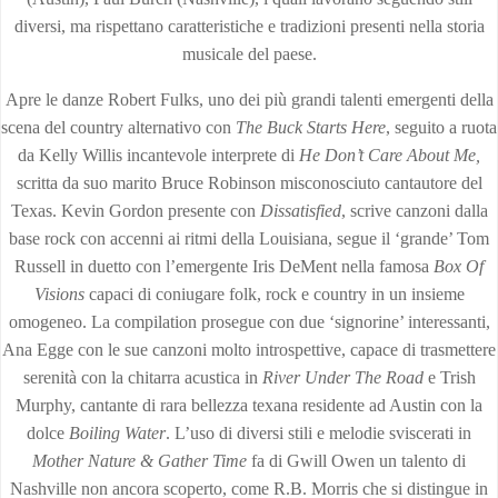
diversi, ma rispettano caratteristiche e tradizioni presenti nella storia
musicale del paese.
Apre le danze Robert Fulks, uno dei più grandi talenti emergenti della
scena del country alternativo con
The Buck Starts Here
, seguito a ruota
da Kelly Willis incantevole interprete di
He Don’t Care About Me,
scritta da suo marito Bruce Robinson misconosciuto cantautore del
Texas. Kevin Gordon presente con
Dissatisfied
, scrive canzoni dalla
base rock con accenni ai ritmi della Louisiana, segue il ‘grande’ Tom
Russell in duetto con l’emergente Iris DeMent nella famosa
Box Of
Visions
capaci di coniugare folk, rock e country in un insieme
omogeneo. La compilation prosegue con due ‘signorine’ interessanti,
Ana Egge con le sue canzoni molto introspettive, capace di trasmettere
serenità con la chitarra acustica in
River Under The Road
e Trish
Murphy, cantante di rara bellezza texana residente ad Austin con la
dolce
Boiling Water
. L’uso di diversi stili e melodie sviscerati in
Mother Nature & Gather Time
fa di Gwill Owen un talento di
Nashville non ancora scoperto, come R.B. Morris che si distingue in