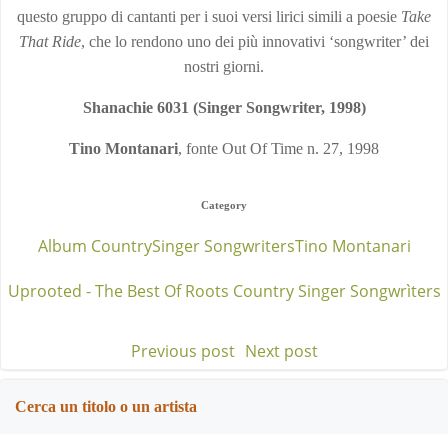
questo gruppo di cantanti per i suoi versi lirici simili a poesie
Take
That Ride
, che lo rendono uno dei più innovativi ‘songwriter’ dei
nostri giorni.
Shanachie 6031 (Singer Songwriter, 1998)
Tino Montanari
, fonte Out Of Time n. 27, 1998
Category
Album Country
Singer Songwriters
Tino Montanari
Uprooted - The Best Of Roots Country Singer Songwrìters
Previous post
Next post
Post
Post
navigation
navigation
Cerca un titolo o un artista