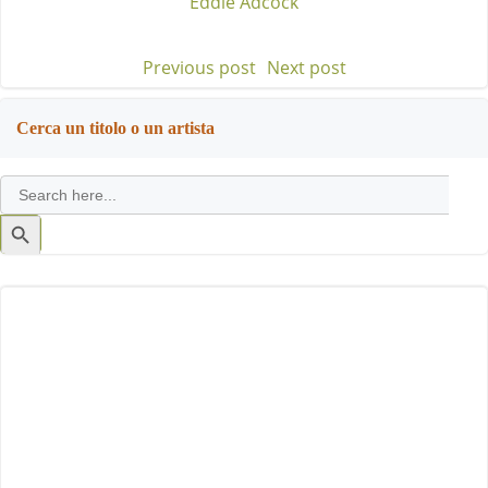
Eddie Adcock
Previous post
Next post
Post
Post
navigation
navigation
Cerca un titolo o un artista
Search
for:
Search
Button