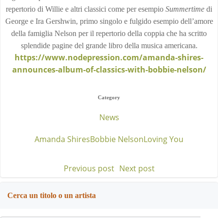
repertorio di Willie e altri classici come per esempio
Summertime
di
George e Ira Gershwin, primo singolo e fulgido esempio dell’amore
della famiglia Nelson per il repertorio della coppia che ha scritto
splendide pagine del grande libro della musica americana.
https://www.nodepression.com/amanda-shires-
announces-album-of-classics-with-bobbie-nelson/
Category
News
Amanda Shires
Bobbie Nelson
Loving You
Previous post
Next post
Post
Post
navigation
navigation
Cerca un titolo o un artista