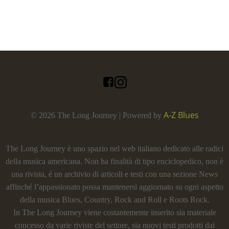
A-Z Blues
© 2026 The Long Journey | Powered by
The Long Journey è uno spazio nel web italiano dedicato alle radici
della musica americana. Non ha finalità di tipo enciclopedico, non è
una rivista, é un archivio di articoli e testi con una sezione News
affinché l’appassionato possa mantenersi aggiornato su ogni aspetto
della musica Blues, Country, Rock and Roll e Roots Rock.
In The Long Journey viene costantemente inserito sia materiale
concesso da varie riviste del settore, sia nuovi testi prodotti dai