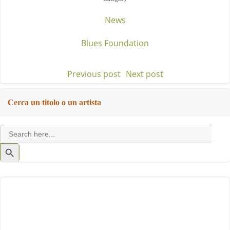
News
Blues Foundation
Previous post
Next post
Post
Post
navigation
navigation
Cerca un titolo o un artista
Search
for:
Search
Button