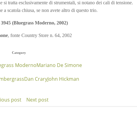
 si tratta esclusivamente di strumentali, si notano dei cali di tensione.
 scatola chiusa, se non avete altro di questo trio.
 3945 (Bluegrass Moderno, 2002)
mone
, fonte Country Store n. 64, 2002
Category
egrass Moderno
Mariano De Simone
mbergrass
Dan Crary
John Hickman
ious post
Next post
t
Post
igation
navigation