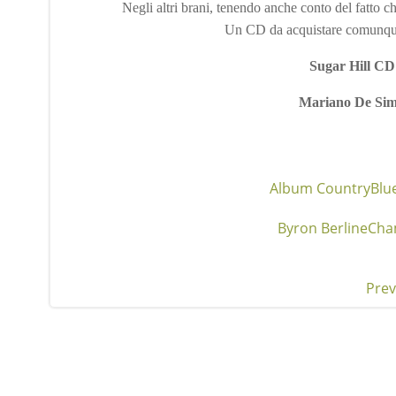
Negli altri brani, tenendo anche conto del fatto che
Un CD da acquistare comunque a
Sugar Hill CD
Mariano De Si
Album Country
Blu
Byron Berline
Cha
Prev
Pos
nav