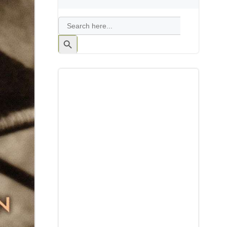
Search
for:
Search
Button