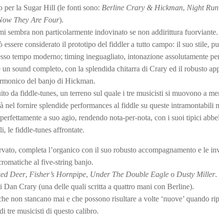
io per la Sugar Hill (le fonti sono:
Berline Crary & Hickman
,
Night Run
Now They Are Four
).
, mi sembra non particolarmente indovinato se non addirittura fuorviante.
essere considerato il prototipo del fiddler a tutto campo: il suo stile, pu
 stesso tempo moderno; timing ineguagliato, intonazione assolutamente per
re un sound completo, con la splendida chitarra di Crary ed il robusto ap
rmonico del banjo di Hickman.
ito da fiddle-tunes, un terreno sul quale i tre musicisti si muovono a mer
ità nel fornire splendide performances al fiddle su queste intramontabili 
perfettamente a suo agio, rendendo nota-per-nota, con i suoi tipici abbe
i, le fiddle-tunes affrontate.
ervato, completa l’organico con il suo robusto accompagnamento e le in
romatiche al five-string banjo.
ed Deer
,
Fisher’s Hornpipe
,
Under The Double Eagle
o
Dusty Miller
.
i Dan Crary (una delle quali scritta a quattro mani con Berline).
 che non stancano mai e che possono risultare a volte ‘nuove’ quando ri
di tre musicisti di questo calibro.