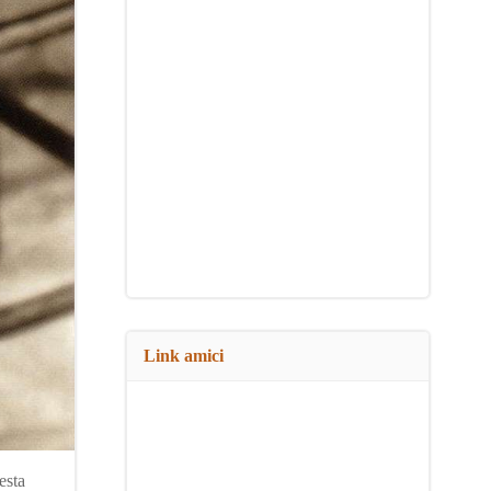
Link amici
esta