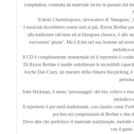
compilation, costituita da materiale inciso in passato dal tr
Il titolo
Chambergrass
, rievocativo di ‘bluegrass’
I musicisti dovrebbero essere noti ai più. Byron Berline può 
alla tradizione old-time ed al bluegrass classico, è allo
esecuzioni ‘giuste’. Ma è il trio nel suo insieme ad ave
melodico-a
Il CD è completamente strumentale ed il repertorio è costitu
Di Byron Berline è inutile sottolineare le incredibili capac
Anche Dan Crary, un maestro della chitarra flat-picking, è 
personal
John Hickman, il meno ‘personaggio’ del trio, schivo e ris
melodico-c
Il repertorio è per metà tradizionale, con classici come
Fork
poi ben sei composizioni di Berline e due d
Devo dire che preferisco il materiale tradizionale, melodie
con il gusto 