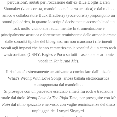
percussioni), aiutati per l’occasione dall’ex-Blue Doghs Daren
Shumaker (voce corista, mandolino e chitarra acustica) e dal rodato
amico e collaboratore Buck Bradberry (voce corista) propongono un
sound poliedrico, in quanto lo script è decisamente accostabile ad un
rock molto vicino alle radici, mentre la strumentazione è
principalmente acustica e fortemente reminiscente delle armonie create
dalle sonorità tipiche del bluegrass, ma non mancano i riferimenti
vocali agli impasti che hanno caratterizzato la vocalità di un certo rock
westcoastiano (CSNY, Eagles e Poco su tutti – ascoltate le armonie
vocali in
Janie And Me
).
Il risultato è estremamente accattivante a cominciare dall’iniziale
What’s Wrong With Love Songs, ariosa ballata elettrocaustica
contrappuntata dal mandolino.
Si prosegue con un piacevole esercizio a metà fra rock e tradizione
rurale dal titolo
Wrong Love At The Right Time
, per proseguire con
Mr.
Rain
dal ritmo spezzato e nervoso, con vaghe reminiscenze del disco
unplugged dei Lynyrd Skynyrd.