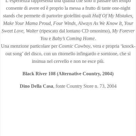
L’esperienza rappresenta una qualità che solo il passare del tempo
consente di avere ed è proprio la messa a frutto di tante one-night
stands che permette di partorire gioiellini quali
Half Of My Mistakes,
Make Your Mama Proud, Four Winds, Always As We Know It, Your
Sweet Love, Walter
(ripescato dal lontano CD omonimo),
My Forever
You
e
Baby’s Coming Home
.
Una menzione particolare per
Cosmic Cowboy
, vera e propria ‘knock-
out song’ del disco, con un ritornello infingardo e sornione, che si
insinua nel cervello e non ne esce più.
Black River 108 (Alternative Country, 2004)
Dino Della Casa
, fonte Country Store n. 73, 2004