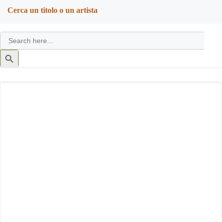
navigation
navigation
Cerca un titolo o un artista
Search
for:
Search
Button