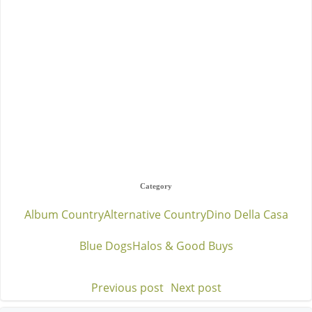
Category
Album Country
Alternative Country
Dino Della Casa
Blue Dogs
Halos & Good Buys
Previous post
Next post
Post
Post