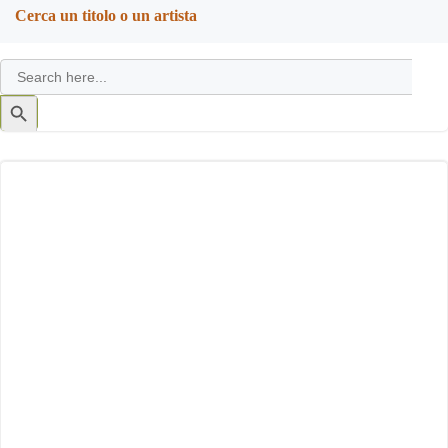
navigation
navigation
Cerca un titolo o un artista
Search
for:
Search
Button