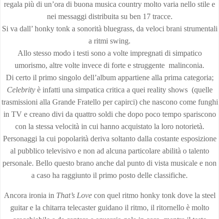
regala più di un’ora di buona musica country molto varia nello stile e
nei messaggi distribuita su ben 17 tracce.
Si va dall’ honky tonk a sonorità bluegrass, da veloci brani strumentali
a ritmi swing.
Allo stesso modo i testi sono a volte impregnati di simpatico
umorismo, altre volte invece di forte e struggente malinconia.
Di certo il primo singolo dell’album appartiene alla prima categoria;
Celebrity
è infatti una simpatica critica a quei reality shows (quelle
trasmissioni alla Grande Fratello per capirci) che nascono come funghi
in TV e creano divi da quattro soldi che dopo poco tempo spariscono
con la stessa velocità in cui hanno acquistato la loro notorietà.
Personaggi la cui popolarità deriva soltanto dalla costante esposizione
al pubblico televisivo e non ad alcuna particolare abilità o talento
personale. Bello questo brano anche dal punto di vista musicale e non
a caso ha raggiunto il primo posto delle classifiche.
Ancora ironia in
That’s Love
con quel ritmo honky tonk dove la steel
guitar e la chitarra telecaster guidano il ritmo, il ritornello è molto