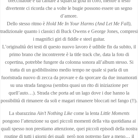
orecchiabile e da cantare a squarcia gola in coro, mentre il testo
divertente ci ricorda che a volte le bugie possono essere un segno
d’amore.
Dello stesso ritmo è
Hold Me In Your Harms (And Let Me Fall)
,
tradizionale quanto i classici di Buck Owens e George Jones, compresi
i magnifici giri di fiddle e steel guitar.
L’originalità dei testi di questo nuovo lavoro è udibile fin da subito, il
primo brano che incontrerete è la title track che, data la foto di
copertina, potrebbe fungere da colonna sonora all’album stesso. Si
tratta di un godibilissimo medio tempo ne quale si parla di un
fuoristrada nuovo di zecca da provare e da sporcare da due innamorati
su una strada fangosa (sembra quasi un rito di iniziazione per
quell’auto…). Strada che porta ad un lago dove i due hanno la
possibilità di rimanere da soli e magari rimanere bloccati nel fango (!!).
La sbarazzina
Ain’t Nothing Like
come la lenta
Little Moments
pongono l’attenzione su quei piccoli momenti della vita quotidiana ai
quali spesso non prestiamo attenzione, quei piccoli episodi della nostra
routine di tutti i giorni dei quali però non potremo fare a meno… il