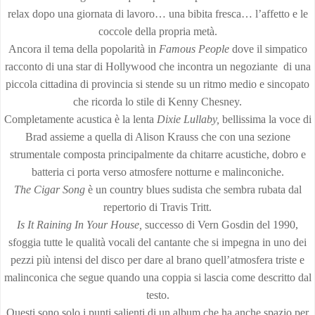
relax dopo una giornata di lavoro… una bibita fresca… l’affetto e le
coccole della propria metà.
Ancora il tema della popolarità in
Famous People
dove il simpatico
racconto di una star di Hollywood che incontra un negoziante di una
piccola cittadina di provincia si stende su un ritmo medio e sincopato
che ricorda lo stile di Kenny Chesney.
Completamente acustica è la lenta
Dixie Lullaby,
bellissima la voce di
Brad assieme a quella di Alison Krauss che con una sezione
strumentale composta principalmente da chitarre acustiche, dobro e
batteria ci porta verso atmosfere notturne e malinconiche.
The Cigar Song
è un country blues sudista che sembra rubata dal
repertorio di Travis Tritt.
Is It Raining In Your House,
successo di Vern Gosdin del 1990,
sfoggia tutte le qualità vocali del cantante che si impegna in uno dei
pezzi più intensi del disco per dare al brano quell’atmosfera triste e
malinconica che segue quando una coppia si lascia come descritto dal
testo.
Questi sono solo i punti salienti di un album che ha anche spazio per