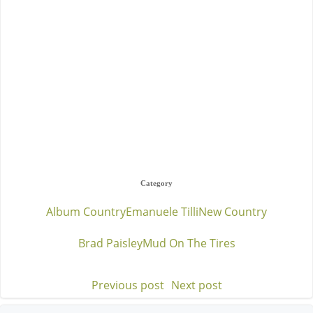
Category
Album Country
Emanuele Tilli
New Country
Brad Paisley
Mud On The Tires
Previous post
Next post
Post
Post