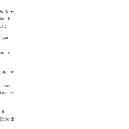
ht Rope
,
hio di
usic.
segna
Ronnie
 pop che
coltano
giamento
idi
ibrio di