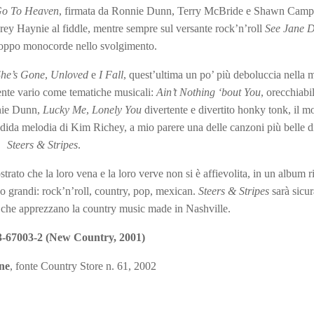
Go To Heaven
, firmata da Ronnie Dunn, Terry McBride e Shawn Camp
rey Haynie al fiddle, mentre sempre sul versante rock’n’roll
See Jane 
troppo monocorde nello svolgimento.
he’s Gone
,
Unloved
e
I Fall
, quest’ultima un po’ più deboluccia nella 
ente vario come tematiche musicali:
Ain’t Nothing ‘bout You
, orecchiabi
nnie Dunn,
Lucky Me
,
Lonely You
divertente e divertito honky tonk, il 
ndida melodia di Kim Richey, a mio parere una delle canzoni più belle d
Steers & Stripes
.
to che la loro vena e la loro verve non si è affievolita, in un album r
so grandi: rock’n’roll, country, pop, mexican.
Steers & Stripes
sarà sicu
ro che apprezzano la country music made in Nashville.
3-67003-2 (New Country, 2001)
ne
, fonte Country Store n. 61, 2002