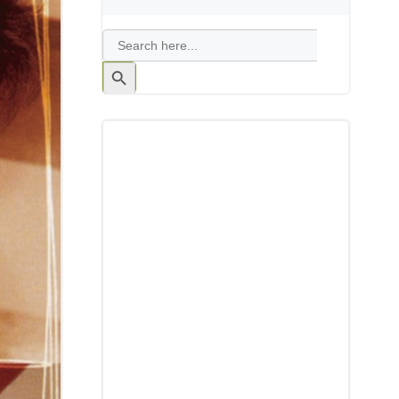
Search
for:
Search
Button