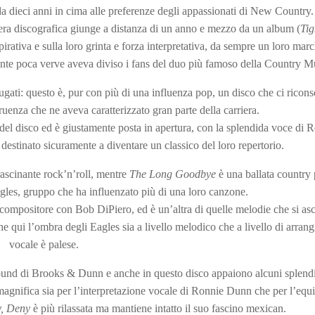
a dieci anni in cima alle preferenze degli appassionati di New Country.
rriera discografica giunge a distanza di un anno e mezzo da un album (
Tig
rativa e sulla loro grinta e forza interpretativa, da sempre un loro marc
ente poca verve aveva diviso i fans del duo più famoso della Country M
ugati: questo è, pur con più di una influenza pop, un disco che ci ricon
uenza che ne aveva caratterizzato gran parte della carriera.
 del disco ed è giustamente posta in apertura, con la splendida voce di 
estinato sicuramente a diventare un classico del loro repertorio.
trascinante rock’n’roll, mentre
The Long Goodbye
è una ballata country
gles, gruppo che ha influenzato più di una loro canzone.
ompositore con Bob DiPiero, ed è un’altra di quelle melodie che si as
he qui l’ombra degli Eagles sia a livello melodico che a livello di arran
vocale è palese.
sound di Brooks & Dunn e anche in questo disco appaiono alcuni splend
agnifica sia per l’interpretazione vocale di Ronnie Dunn che per l’equil
, Deny
è più rilassata ma mantiene intatto il suo fascino mexican.