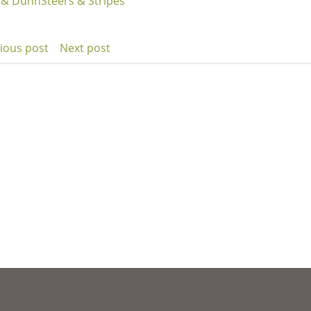
 & Dunn
Steers & Stripes
ious post
Next post
t
Post
igation
navigation