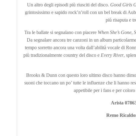
Un altro degli episodi più riusciti del disco.
Good Girls 
grintosissimo e sapido rock’n’roll con un bel break di Aub
più risaputa e 
Tra le ballate si segnalano con piacere
When She’s Gone
,
S
Da segnalare ancora tre canzoni in un album particolarm
tempo sorretto ancora una volta dall’abilità vocale di Ro
più tradizionalmente country del disco e
Every River
, sple
Brooks & Dunn con questo loro ultimo disco hanno dimostra
suoni che toccano un po’ tutte le influenze che li hanno re
appetibile per i fans e per colo
Arista 0786
Remo Ricaldo