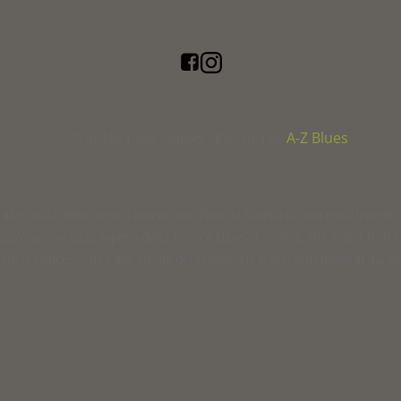
A-Z Blues
© 2026 The Long Journey | Powered by
le radici della musica americana. Non ha finalità di tipo enciclopedico, n
ggiornato su ogni aspetto della musica Blues, Country, Rock and Roll 
ale concesso da varie riviste del settore, sia nuovi testi prodotti dai nos