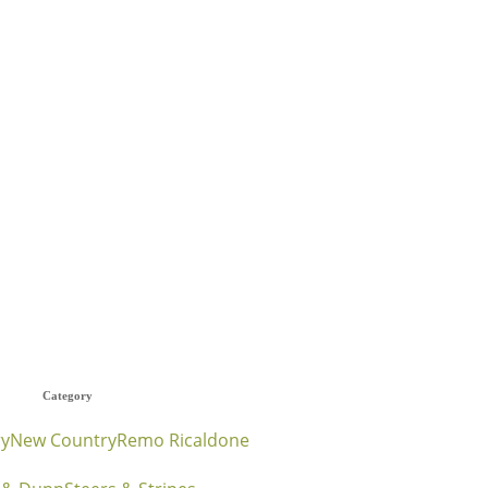
Category
ry
New Country
Remo Ricaldone