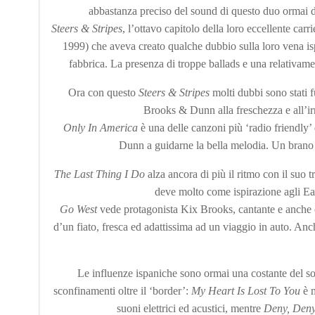
abbastanza preciso del sound di questo duo ormai d
Steers & Stripes
, l’ottavo capitolo della loro eccellente ca
1999) che aveva creato qualche dubbio sulla loro vena ispi
fabbrica. La presenza di troppe ballads e una relativam
Ora con questo
Steers & Stripes
molti dubbi sono stati f
Brooks & Dunn alla freschezza e all’irr
Only In America
è una delle canzoni più ‘radio friendly’
Dunn a guidarne la bella melodia. Un brano d
The Last Thing I Do
alza ancora di più il ritmo con il suo 
deve molto come ispirazione agli Ea
Go West
vede protagonista Kix Brooks, cantante e anche c
d’un fiato, fresca ed adattissima ad un viaggio in auto. Anc
Le influenze ispaniche sono ormai una costante del 
sconfinamenti oltre il ‘border’:
My Heart Is Lost To You
è m
suoni elettrici ed acustici, mentre
Deny, Deny