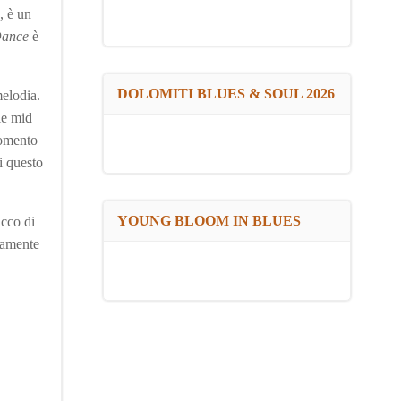
, è un
Dance
è
DOLOMITI BLUES & SOUL 2026
melodia.
le mid
momento
i questo
YOUNG BLOOM IN BLUES
icco di
ramente