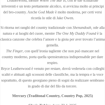
Leatherwood, mentre
Where The Bar Is
, con le sue schitarrate
irriverenti e un testo prettamente alcolico, si avvicina molto ai principi
del bro-country. Anche
God Made
è molto moderna, per certi versi
ricorda lo stile di Jake Owen.
Si ritorna nei ranghi del country tradizionale con
Shenandoah,
ode alla
natura e ai luoghi del cuore, mentre
The One My Daddy Found
è la
classica canzone che celebra l’amore e la gioia per aver trovato l’anima
gemella.
The Finger
, con quell’ironia tagliente che non può mancare nel
country moderno, porta quella spensieratezza indispensabile per dare
respiro.
Bryce Leatherwood è venuto per restare, dovrà vedersela con colleghi
scaltri e abituati agli scossoni delle classifiche, ma la tempra e la voce
soprattutto, di questo georgiano pieno di sogni da realizzare sembrano
in grado di dar del filo da torcere.
Mercury (Traditonal Country, Country Pop, 2025)