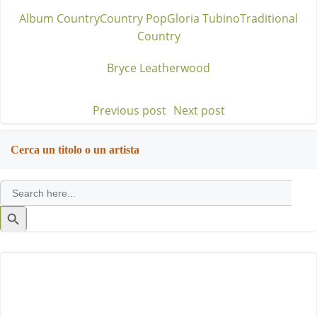
Album Country
Country Pop
Gloria Tubino
Traditional
Country
Bryce Leatherwood
Previous post
Next post
Post
Post
navigation
navigation
Cerca un titolo o un artista
Search
for:
Search
Button