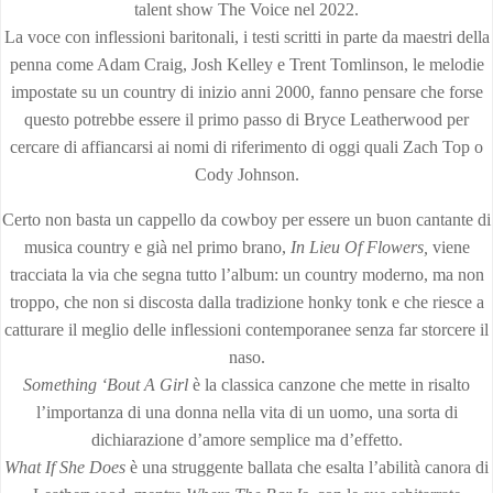
talent show The Voice nel 2022.
La voce con inflessioni baritonali, i testi scritti in parte da maestri della
penna come Adam Craig, Josh Kelley e Trent Tomlinson, le melodie
impostate su un country di inizio anni 2000, fanno pensare che forse
questo potrebbe essere il primo passo di Bryce Leatherwood per
cercare di affiancarsi ai nomi di riferimento di oggi quali Zach Top o
Cody Johnson.
Certo non basta un cappello da cowboy per essere un buon cantante di
musica country e già nel primo brano,
In Lieu Of Flowers,
viene
tracciata la via che segna tutto l’album: un country moderno, ma non
troppo, che non si discosta dalla tradizione honky tonk e che riesce a
catturare il meglio delle inflessioni contemporanee senza far storcere il
naso.
Something ‘Bout A Girl
è la classica canzone che mette in risalto
l’importanza di una donna nella vita di un uomo, una sorta di
dichiarazione d’amore semplice ma d’effetto.
What If She Does
è una struggente ballata che esalta l’abilità canora di