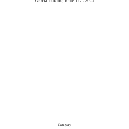
Gloria Tubino
, fonte TLJ, 2025
Category