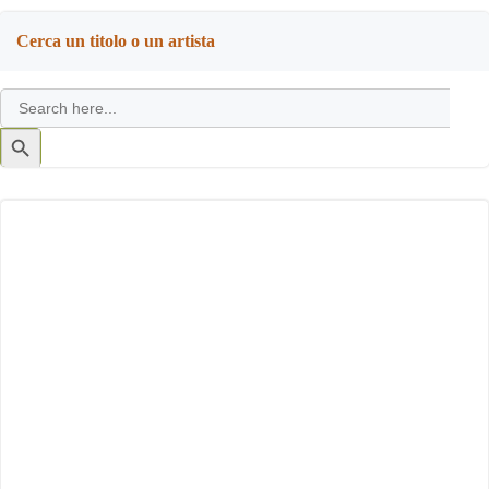
Cerca un titolo o un artista
Search
for:
Search
Button