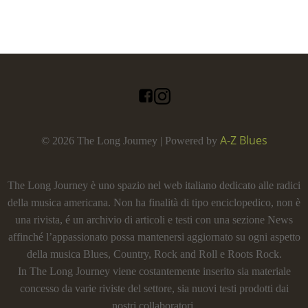
A-Z Blues
© 2026 The Long Journey | Powered by
The Long Journey è uno spazio nel web italiano dedicato alle radici
della musica americana. Non ha finalità di tipo enciclopedico, non è
una rivista, é un archivio di articoli e testi con una sezione News
affinché l’appassionato possa mantenersi aggiornato su ogni aspetto
della musica Blues, Country, Rock and Roll e Roots Rock.
In The Long Journey viene costantemente inserito sia materiale
concesso da varie riviste del settore, sia nuovi testi prodotti dai
nostri collaboratori.