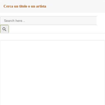
navigation
navigation
Cerca un titolo o un artista
Search
for:
Search
Button