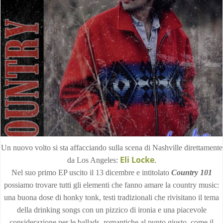
Un nuovo volto si sta affacciando sulla scena di Nashville direttamente
Eli Locke
da Los Angeles:
.
Nel suo primo EP uscito il 13 dicembre e intitolato
Country 101
possiamo trovare tutti gli elementi che fanno amare la country music:
una buona dose di honky tonk, testi tradizionali che rivisitano il tema
della drinking songs con un pizzico di ironia e una piacevole
considerazione per le ballads, romantiche al punto giusto, come il