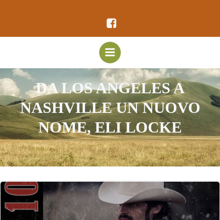
Vai
al
contenuto
DA LOS ANGELES A
NASHVILLE UN NUOVO
NOME, ELI LOCKE