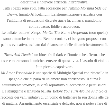
descrittiva e notevole efficacia interpretativa.
Tutti i pezzi sono suoi, fatta eccezione per l’ultimo
Morning Side Of
Dawn
, firmato Al Ketchum. La strumentazione è acustica con
l’aggiunta di percussioni discrete qua e là: chitarra, mandolino,
contrabbasso, fiddle e accordeon.
Le ballate ‘outlaw’
Keeps Me On The Run
e
Desperado
(non quella)
sono entrambe in minore. Ben raccontate, ci bengono proposte con
pathos evocativo, esaltato dal chiaroscuro delle dinamiche strumentali.
Taxes And Death
è un blues fra il dark e l’ironico che afferma che
tasse e morte sono le uniche certezze di questa vita. L’assolo di violino
è un piccolo capolavoro.
Mi Amor Escondido
è una specie di Midnight Special con ritornello in
spagnolo che ci parla di un amore non corrisposto. Il clima è
naturalmente tex-mex, in virtù soprattutto di accordeon e percussioni.
La struggente e languida ballata
Before You Turn Around And Go
ci
racconta dei vani tentativi di un uomo di trattenere la sua donna alle tre
di mattina. Arrangiamento essenziale e delicato, non si poteva fare di