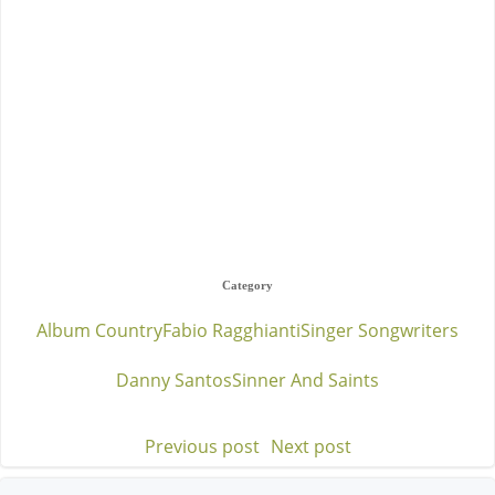
Category
Album Country
Fabio Ragghianti
Singer Songwriters
Danny Santos
Sinner And Saints
Previous post
Next post
Post
Post