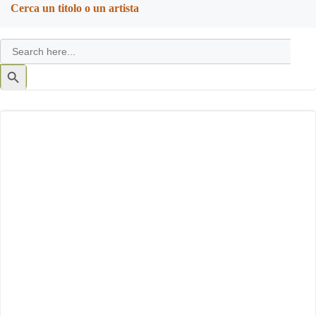
navigation
navigation
Cerca un titolo o un artista
Search
for:
Search
Button