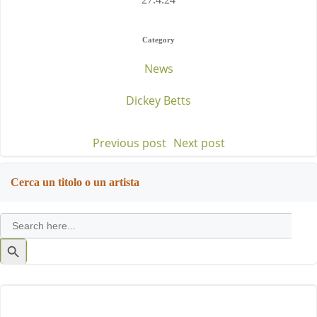
Category
News
Dickey Betts
Previous post
Next post
Post
Post
navigation
navigation
Cerca un titolo o un artista
Search
for:
Search
Button