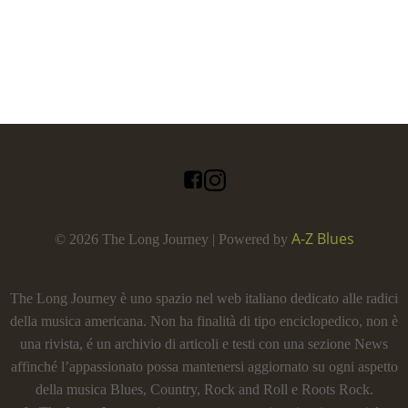
A-Z Blues
© 2026 The Long Journey | Powered by
The Long Journey è uno spazio nel web italiano dedicato alle radici
della musica americana. Non ha finalità di tipo enciclopedico, non è
una rivista, é un archivio di articoli e testi con una sezione News
affinché l’appassionato possa mantenersi aggiornato su ogni aspetto
della musica Blues, Country, Rock and Roll e Roots Rock.