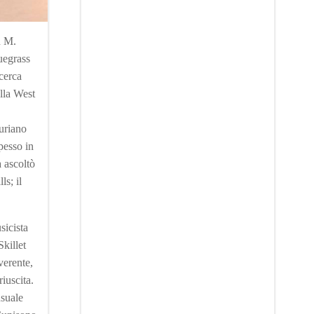
n M.
uegrass
cerca
ella West
ouriano
pesso in
 ascoltò
s; il
sicista
Skillet
verente,
riuscita.
usuale