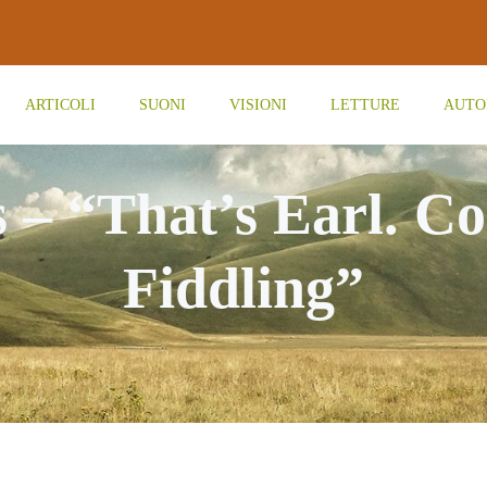
ARTICOLI
SUONI
VISIONI
LETTURE
AUTO
s – “That’s Earl. Co
Fiddling”