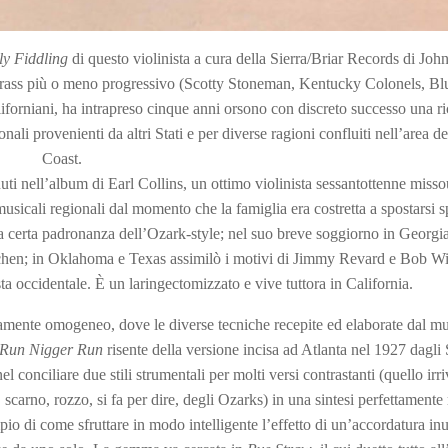
ily Fiddling
di questo violinista a cura della Sierra/Briar Records di Joh
uegrass più o meno progressivo (Scotty Stoneman, Kentucky Colonels, Bl
iforniani, ha intrapreso cinque anni orsono con discreto successo una ri
onali provenienti da altri Stati e per diverse ragioni confluiti nell’area d
Coast.
nuti nell’album di Earl Collins, un ottimo violinista sessantottenne miss
icali regionali dal momento che la famiglia era costretta a spostarsi s
na certa padronanza dell’Ozark-style; nel suo breve soggiorno in Georgia
hen; in Oklahoma e Texas assimilò i motivi di Jimmy Revard e Bob Will
 occidentale. È un laringectomizzato e vive tuttora in California.
amente omogeneo, dove le diverse tecniche recepite ed elaborate dal mu
Run Nigger Run
risente della versione incisa ad Atlanta nel 1927 dagli 
 conciliare due stili strumentali per molti versi contrastanti (quello irri
scarno, rozzo, si fa per dire, degli Ozarks) in una sintesi perfettamente 
o di come sfruttare in modo intelligente l’effetto di un’accordatura in