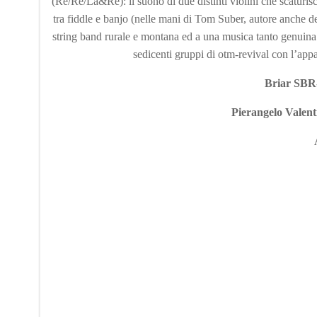
(Re/Re/La&Re): il suono di due distinti violini che scaturi
tra fiddle e banjo (nelle mani di Tom Suber, autore anche de
string band rurale e montana ed a una musica tanto genuina q
sedicenti gruppi di otm-revival con l’appa
Briar SBR-
Pierangelo Valent