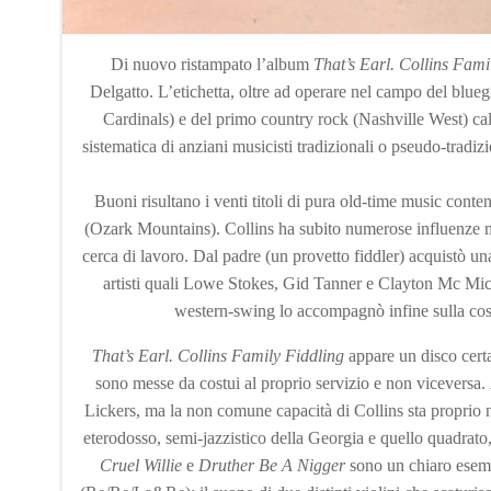
Di nuovo ristampato l’album
That’s Earl. Collins Fam
Delgatto. L’etichetta, oltre ad operare nel campo del bl
Cardinals) e del primo country rock (Nashville West) cal
sistematica di anziani musicisti tradizionali o pseudo-tradizi
Buoni risultano i venti titoli di pura old-time music conte
(Ozark Mountains). Collins ha subito numerose influenze mus
cerca di lavoro. Dal padre (un provetto fiddler) acquistò u
artisti quali Lowe Stokes, Gid Tanner e Clayton Mc Mic
western-swing lo accompagnò infine sulla costa
That’s Earl. Collins Family Fiddling
appare un disco cert
sono messe da costui al proprio servizio e non viceversa.
Lickers, ma la non comune capacità di Collins sta proprio nel
eterodosso, semi-jazzistico della Georgia e quello quadrato, 
Cruel Willie
e
Druther Be A Nigger
sono un chiaro esempi