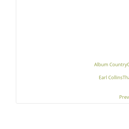
Album Country
Earl Collins
Tha
Prev
Pos
nav