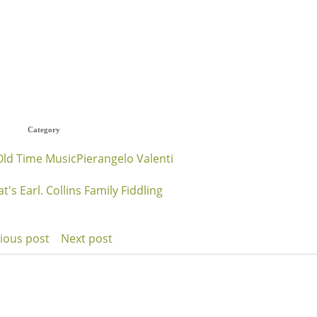
Category
Old Time Music
Pierangelo Valenti
t's Earl. Collins Family Fiddling
ious post
Next post
t
Post
igation
navigation