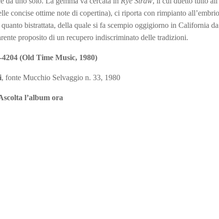
sce da uno solo. La gemma va cercata in
Rye Straw
, il cui duetto tutto a
lle concise ottime note di copertina), ci riporta con rimpianto all’embri
uanto bistrattata, della quale si fa scempio oggigiorno in California da
rente proposito di un recupero indiscriminato delle tradizioni.
4204 (Old Time Music, 1980)
i
, fonte Mucchio Selvaggio n. 33, 1980
Ascolta l’album ora