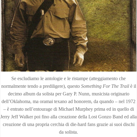
Se escludiamo le antologie e le ristampe (atteggiamento che
normalmente tendo a prediligere), questo
Something For The Trail
è il
decimo album da solista per Gary P. Nunn, musicista originario
dell’Oklahoma, ma oramai texano ad honorem, da quando – nel 1972
– è entrato nell’entourage di Michael Murphey prima ed in quello di
Jerry Jeff Walker poi fino alla creazione della Lost Gonzo Band ed alla
creazione di una propria cerchia di die-hard fans grazie ai suoi dischi
da solista.