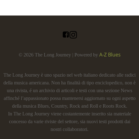
A-Z Blues
© 2026 The Long Journey | Powered by
The Long Journey è uno spazio nel web italiano dedicato alle radici
della musica americana. Non ha finalità di tipo enciclopedico, non è
una rivista, é un archivio di articoli e testi con una sezione News
affinché l’appassionato possa mantenersi aggiornato su ogni aspetto
della musica Blues, Country, Rock and Roll e Roots Rock.
In The Long Journey viene costantemente inserito sia materiale
concesso da varie riviste del settore, sia nuovi testi prodotti dai
nostri collaboratori.