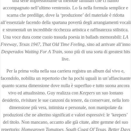
una serie impressionante di melodie familiari che ci hanno
accompagnato nell’ultimo ventennio. Lo fa nella formula semplice e
scarna che predilige, dove la ‘produzione’ del materiale è ridotta
all’essenziale facendo della spartana povertà degli arrangiamenti vocali
e strumentali un incredibile ricchezza artistica e raffinatezza stilistica.
Una voce dura come cuoio trasuda poesia in ballads memorabili:
LA
Freeway
,
Texas 1947
,
That Old Time Feeling
, sino ad arrivare all’inno
Desperados Waiting For A Train
, sono più di una sorta di greatest hits
live.
Per la prima volta nella sua carriera registra un album dal vivo e,
facendolo, nobilita un repertorio che ha pochi uguali in un’affascinante
quanto scarna dimensione dove nulla è superfluo e tutto suona ancora
vivo ed attualissimo. Guy realizza con
Keepers
un suo lontano
desiderio, rivisitare le sue canzoni da tenere, da conservare, nella loro
dimensione più vera, intimista e personale, non manipolate da
produzioni che ne alterino significati e valori espressivi: le ‘keepers’
del titolo. Non mancano, accanto alle già citate, altre gemme del suo
repertorio:
Homegrown Tomatoes, South Coast Of Texas, Better Days