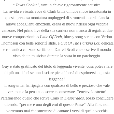
e Texas Cookin’
, tutte in chiave rigorosamente acustica.
La ruvida e vissuta voce di Clark brilla di nuova luce incastonata in
questa preziosa montatura unplugged di strumenti a corda: lancia
nuove abbaglianti emozioni, esalta di nuovi riflessi ogni vecchia
canzone. Nel primo live della sua carriera non manca di regalarci due
nuove composizioni:
A Little Of Both
, bluesy song scritta con Verlon
Thompson con belle sonorità slide, e
Out Of The Parking Lot,
delicata
e romantica canzone scritta con Darrell Scott che descrive il mondo
visto da un musicista durante la sosta in un parcheggio.
Guy è stato gratificato del titolo di leggenda vivente, cosa poteva fare
di più una label se non lasciare piena libertà di esprimersi a questa
leggenda?
Il songwriter ha ripagata con qualcosa di bello e prezioso che vale
veramente la pena conoscere e conservare. Tenetevelo stretto!
Parafrasando quello che scrive Clark in
Desperados
, posso concludere
dicendo: “per me è uno degli eroi di questo Paese”. Alla fine, non
vorremmo mai che smettesse di cantare i versi di quella vecchia