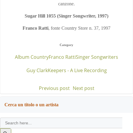
canzone.
Sugar Hill 1055 (Singer Songwriter, 1997)
Franco Ratti
, fonte Country Store n. 37, 1997
Category
Album Country
Franco Ratti
Singer Songwriters
Guy Clark
Keepers - A Live Recording
Previous post
Next post
Post
Post
navigation
navigation
Cerca un titolo o un artista
Search
for:
Search