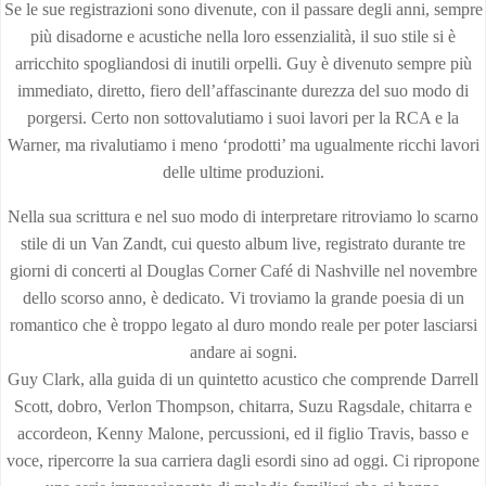
Se le sue registrazioni sono divenute, con il passare degli anni, sempre
più disadorne e acustiche nella loro essenzialità, il suo stile si è
arricchito spogliandosi di inutili orpelli. Guy è divenuto sempre più
immediato, diretto, fiero dell’affascinante durezza del suo modo di
porgersi. Certo non sottovalutiamo i suoi lavori per la RCA e la
Warner, ma rivalutiamo i meno ‘prodotti’ ma ugualmente ricchi lavori
delle ultime produzioni.
Nella sua scrittura e nel suo modo di interpretare ritroviamo lo scarno
stile di un Van Zandt, cui questo album live, registrato durante tre
giorni di concerti al Douglas Corner Café di Nashville nel novembre
dello scorso anno, è dedicato. Vi troviamo la grande poesia di un
romantico che è troppo legato al duro mondo reale per poter lasciarsi
andare ai sogni.
Guy Clark, alla guida di un quintetto acustico che comprende Darrell
Scott, dobro, Verlon Thompson, chitarra, Suzu Ragsdale, chitarra e
accordeon, Kenny Malone, percussioni, ed il figlio Travis, basso e
voce, ripercorre la sua carriera dagli esordi sino ad oggi. Ci ripropone