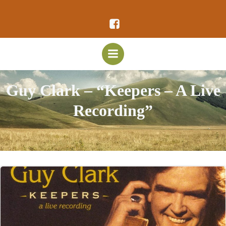
Vai
al
contenuto
Guy Clark – “Keepers – A Live
Recording”