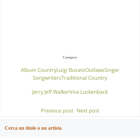
Category
Album Country
Luigi Busato
Outlaws
Singer
Songwriters
Traditional Country
Jerry Jeff Walker
Viva Luckenback
Previous post
Next post
Post
Post
navigation
navigation
Cerca un titolo o un artista