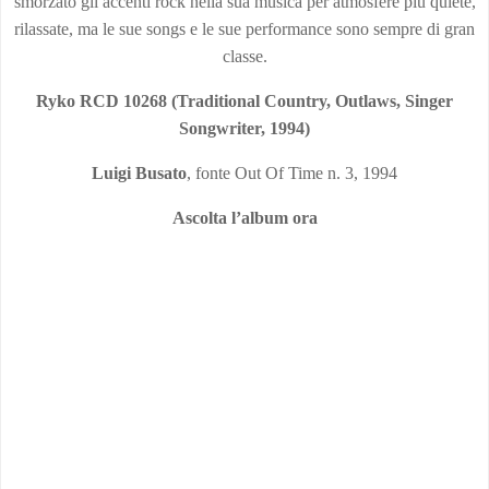
smorzato gli accenti rock nella sua musica per atmosfere più quiete,
rilassate, ma le sue songs e le sue performance sono sempre di gran
classe.
Ryko RCD
10268 (Traditional Country, Outlaws, Singer
Songwriter, 1994)
Luigi
Busato
, fonte Out Of Time n. 3, 1994
Ascolta l’album ora