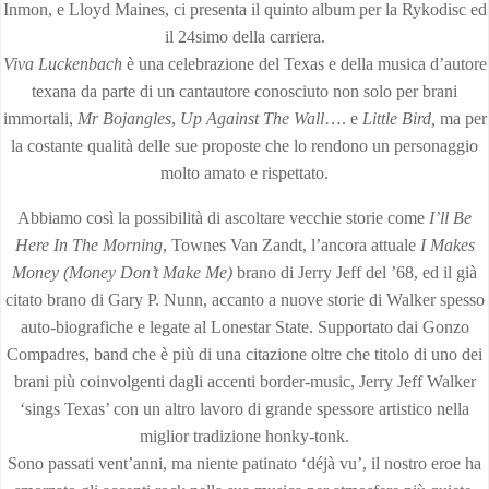
Inmon, e Lloyd Maines, ci presenta il quinto album per la Rykodisc ed
il 24simo della carriera.
Viva Luckenbach
è una celebrazione del Texas e della musica d’autore
texana da parte di un cantautore conosciuto non solo per brani
immortali,
Mr Bojangles
,
Up Against The Wall
…. e
Little Bird,
ma per
la costante qualità delle sue proposte che lo rendono un personaggio
molto amato e rispettato.
Abbiamo così la possibilità di ascoltare vecchie storie come
I’ll Be
Here In The Morning
, Townes Van Zandt, l’ancora attuale
I Makes
Money (Money Don’t Make Me)
brano di Jerry Jeff del ’68, ed il già
citato brano di Gary P. Nunn, accanto a nuove storie di Walker spesso
auto-biografiche e legate al Lonestar State. Supportato dai Gonzo
Compadres, band che è più di una citazione oltre che titolo di uno dei
brani più coinvolgenti dagli accenti border-music, Jerry Jeff Walker
‘sings Texas’ con un altro lavoro di grande spessore artistico nella
miglior tradizione honky-tonk.
Sono passati vent’anni, ma niente patinato ‘déjà vu’, il nostro eroe ha