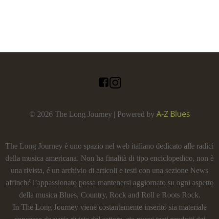
A-Z Blues
© 2026 The Long Journey | Powered by
The Long Journey è uno spazio nel web italiano dedicato alle radici
della musica americana. Non ha finalità di tipo enciclopedico, non è
una rivista, é un archivio di articoli e testi con una sezione News
affinché l’appassionato possa mantenersi aggiornato su ogni aspetto
della musica Blues, Country, Rock and Roll e Roots Rock.
In The Long Journey viene costantemente inserito sia materiale