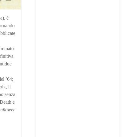
a), è
tornando
ubblicate
erminato
finitiva
entidue
del ’64;
lk, il
no senza
 Death e
nflower