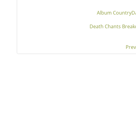
Album Country
D
Death Chants Break
Prev
Pos
nav