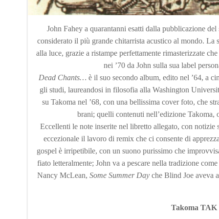
John Fahey a quarantanni esatti dalla pubblicazione de
considerato il più grande chitarrista acustico al mondo. La
alla luce, grazie a ristampe perfettamente rimasterizzate che 
nei ’70 da John sulla sua label pers
Dead Chants…
è il suo secondo album, edito nel ’64, a ci
gli studi, laureandosi in filosofia alla Washington Univers
su Takoma nel ’68, con una bellissima cover foto, che str
brani; quelli contenuti nell’edizione Takoma, o
Eccellenti le note inserite nel libretto allegato, con notizie
eccezionale il lavoro di remix che ci consente di apprezzare
gospel è irripetibile, con un suono purissimo che improvvis
fiato letteralmente; John va a pescare nella tradizione come
Nancy McLean,
Some Summer Day
che Blind Joe aveva a
Takoma TAK 8