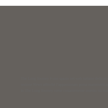
The Long Journey è uno spazio nel web italiano dedicato al
sezione News affinché l’appassionato possa mantenersi a
In The Long Journey viene costantemente inserito sia materi