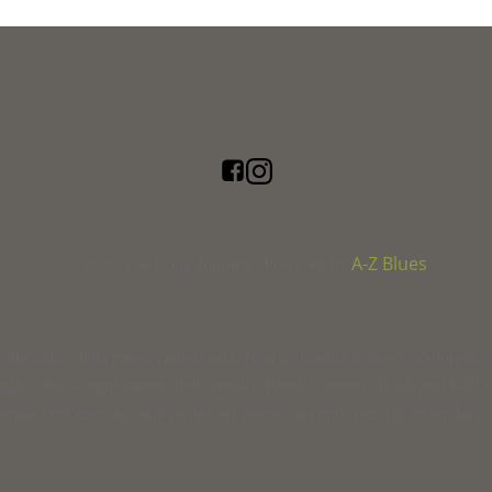
A-Z Blues
© 2026 The Long Journey | Powered by
le radici della musica americana. Non ha finalità di tipo enciclopedico, n
ggiornato su ogni aspetto della musica Blues, Country, Rock and Roll 
ale concesso da varie riviste del settore, sia nuovi testi prodotti dai nos