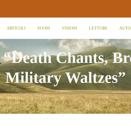
ARTICOLI
SUONI
VISIONI
LETTURE
AUTO
– “Death Chants, B
Military Waltzes”