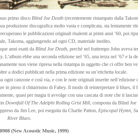
l suo primo disco
Blind Joe Death
(recentemente ristampato dalla Takom
 sua produzione discografica molto vasta e complicata, sta lentamente ri
recuperano le pubblicazioni originali risalenti ai primi anni ’60, poi rip
onale, Takoma, aggiungendo ad ogni CD, materiale inedito.
nque anni esatti da
Blind Joe Death
, perché nel frattempo John aveva t
ity. L’album ebbe una seconda edizione nel ’65, una terza nel ’67 e la de
anamente non viene ripresa nella ristampa in oggetto che ci offre ben v
ltre a dodici pubblicati nella prima edizione su un’etichetta locale.
 su ogni canzone e così via, e con le note originali inserite nell’edizione 
 in pieno il chitarrismo di Fahey. Il modo di reinterpretare il blues, il fo
amente, quasi per magia ti avvolge con una cascata di note che ti lascia
 in
Downfall Of The Adelphi Rolling Grist Mill
, composta da Blind Joe
ppreso da Jim Lee, poi eseguita da Charlie Patton,
Episcopal Hymn, Su
River Blues
.
908 (New Acoustic Music, 1999)