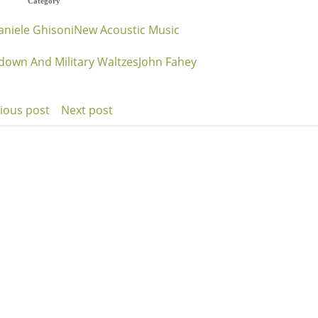
Category
aniele Ghisoni
New Acoustic Music
down And Military Waltzes
John Fahey
ious post
Next post
t
Post
igation
navigation