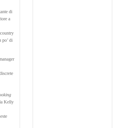
ante di
iore a
 country
n po’ di
 manager
discrete
ooking
da Kelly
ueste