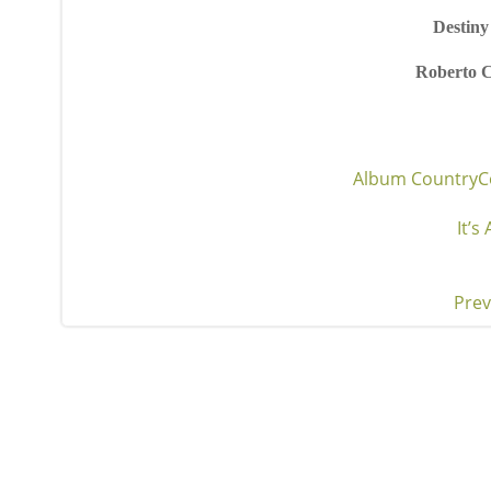
Destiny
Roberto 
Album Country
C
It’s
Prev
Pos
nav