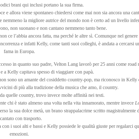
odici brani qui inclusi portano la sua firma.
ce e allora viene spontaneo chiedersi come mai non sia ancora una cant
e nemmeno la migliore autrice del mondo non è certo ad un livello infer
crivono, non suonano e non cantano nemmeno tanto bene.
on ce l’abbia ancora fatta, ma perché le altre sì. Comunque nel genere
ncorrenza e infatti Kelly, come tanti suoi colleghi, è andata a cercarsi u
fama in Europa.
uccesso in quanto suo padre, Velton Lang lavorò per 25 anni come road
e a Kelly capitava spesso di viaggiare con papà.
o non sono un amante del cosiddetto country-pop, ma riconosco in Kelly 
vvicini di più alla tradizione della musica che amo, il country.
 da quelle country, trovo invece molte affinità nei testi.
ente chi è stato almeno una volta nella vita innamorato, mentre invece
L
perso la sua dolce metà, un brano strappalacrime scritto magistralmente 
 cantato con trasporto.
 con i suoi alti e bassi e Kelly possiede le qualità giuste per regalarci q
emozioni.