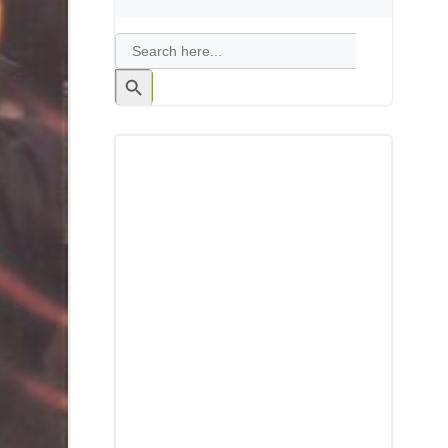
Search
for:
Search
Button