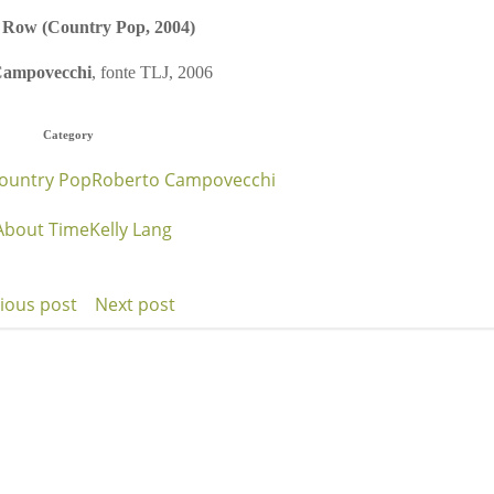
 Row (Country Pop, 2004)
Campovecchi
, fonte TLJ, 2006
Category
ountry Pop
Roberto Campovecchi
 About Time
Kelly Lang
ious post
Next post
t
Post
igation
navigation