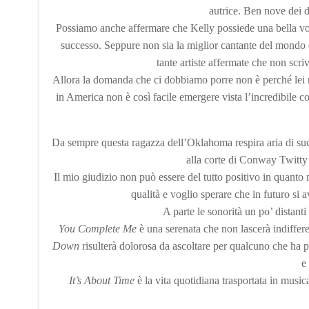
autrice. Ben nove dei d
Possiamo anche affermare che Kelly possiede una bella vo
successo. Seppure non sia la miglior cantante del mondo 
tante artiste affermate che non s
Allora la domanda che ci dobbiamo porre non è perché lei n
in America non è così facile emergere vista l’incredibile co
Da sempre questa ragazza dell’Oklahoma respira aria di s
alla corte di Conway Twitty 
Il mio giudizio non può essere del tutto positivo in quant
qualità e voglio sperare che in futuro si a
A parte le sonorità un po’ distanti
You Complete Me
è una serenata che non lascerà indiffer
Down
risulterà dolorosa da ascoltare per qualcuno che ha 
e
It’s About Time
è la vita quotidiana trasportata in musica