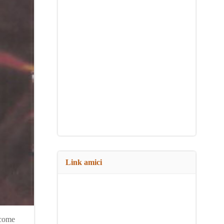
Link amici
 come