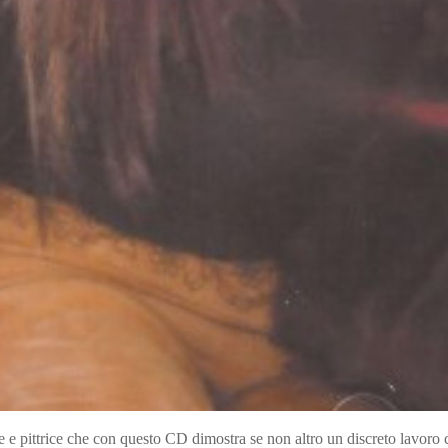
e e pittrice che con questo CD dimostra se non altro un discreto lavoro