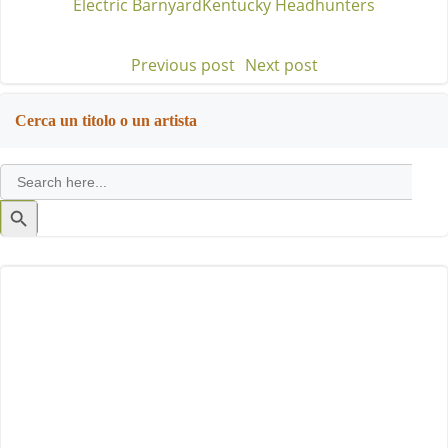
Electric Barnyard
Kentucky Headhunters
Previous post
Next post
Post
Post
navigation
navigation
Cerca un titolo o un artista
Search
for:
Search
Button