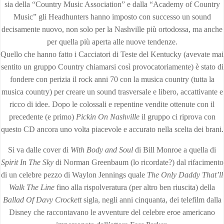
sia della “Country Music Association” e dalla “Academy of Country
Music” gli Headhunters hanno imposto con successo un sound
decisamente nuovo, non solo per la Nashville più ortodossa, ma anche
per quella più aperta alle nuove tendenze.
Quello che hanno fatto i Cacciatori di Teste del Kentucky (avevate mai
sentito un gruppo Country chiamarsi così provocatoriamente) è stato di
fondere con perizia il rock anni 70 con la musica country (tutta la
musica country) per creare un sound trasversale e libero, accattivante e
ricco di idee. Dopo le colossali e repentine vendite ottenute con il
precedente (e primo)
Pickin On Nashville
il gruppo ci riprova con
questo CD ancora uno volta piacevole e accurato nella scelta dei brani.
Si va dalle cover di
With Body and Soul
di Bill Monroe a quella di
Spirit In The Sky
di Norman Greenbaum (lo ricordate?) dal rifacimento
di un celebre pezzo di Waylon Jennings quale
The Only Daddy That’ll
Walk The Line
fino alla rispolveratura (per altro ben riuscita) della
Ballad Of Davy Crockett
sigla, negli anni cinquanta, dei telefilm dalla
Disney che raccontavano le avventure del celebre eroe americano