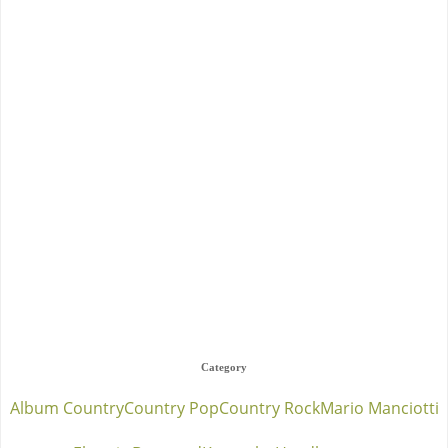
Category
Album Country
Country Pop
Country Rock
Mario Manciotti