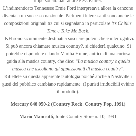
impersonato dall’attore Fess Parker.
L’indimenticato Tennessee Ernie Ford interpretava allora la canzone
diventata un successo nazionale. Parimenti interessanti sono anche le
composizioni originali tra cui si segnalano in particolare
lt’s Chitlin’
Time
e
Take Me Back
.
I KH sono sicuramente destinati a suscitare polemiche e interrogativi.
Si può ancora chiamare musica country?, si chiederà qualcuno. Si
potrebbe rispondere citando Martha Hume, autrice di una curiosa
guida alla musica country, che dice: “
La musica country è quella
musica che ascoltano gli appassionati di musica country
”.
Riflettete su questa apparente tautologia poiché anche a Nashville i
gusti del pubblico cambiano rapidamente. (I puristi irriducibili evitino
il prodotto).
Mercury 848 050-2 (Country Rock, Country Pop, 1991)
Mario Manciotti
, fonte Country Store n. 10, 1991