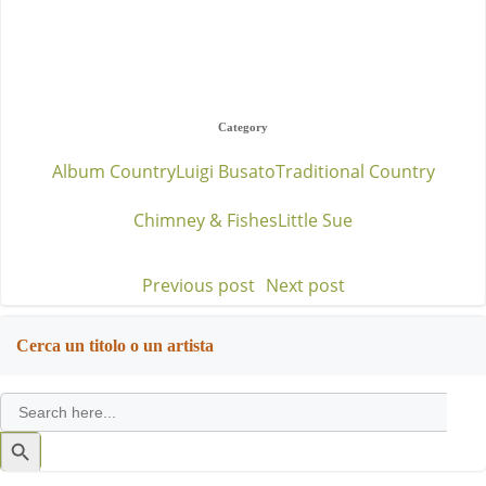
Category
Album Country
Luigi Busato
Traditional Country
Chimney & Fishes
Little Sue
Previous post
Next post
Post
Post
navigation
navigation
Cerca un titolo o un artista
Search
for:
Search
Button