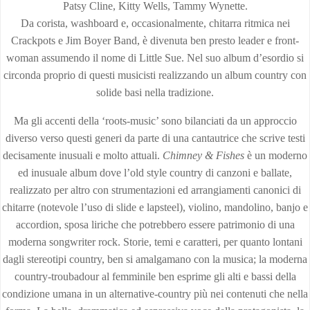
Patsy Cline, Kitty Wells, Tammy Wynette.
Da corista, washboard e, occasionalmente, chitarra ritmica nei
Crackpots e Jim Boyer Band, è divenuta ben presto leader e front-
woman assumendo il nome di Little Sue. Nel suo album d’esordio si
circonda proprio di questi musicisti realizzando un album country con
solide basi nella tradizione.
Ma gli accenti della ‘roots-music’ sono bilanciati da un approccio
diverso verso questi generi da parte di una cantautrice che scrive testi
decisamente inusuali e molto attuali.
Chimney & Fishes
è un moderno
ed inusuale album dove l’old style country di canzoni e ballate,
realizzato per altro con strumentazioni ed arrangiamenti canonici di
chitarre (notevole l’uso di slide e lapsteel), violino, mandolino, banjo e
accordion, sposa liriche che potrebbero essere patrimonio di una
moderna songwriter rock. Storie, temi e caratteri, per quanto lontani
dagli stereotipi country, ben si amalgamano con la musica; la moderna
country-troubadour al femminile ben esprime gli alti e bassi della
condizione umana in un alternative-country più nei contenuti che nella