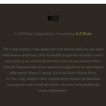
A-Z Blues
© 2026 The Long Journey | Powered by
The Long Journey è uno spazio nel web italiano dedicato alle radici
della musica americana. Non ha finalità di tipo enciclopedico, non è
una rivista, é un archivio di articoli e testi con una sezione News
affinché l’appassionato possa mantenersi aggiornato su ogni aspetto
della musica Blues, Country, Rock and Roll e Roots Rock.
In The Long Journey viene costantemente inserito sia materiale
concesso da varie riviste del settore, sia nuovi testi prodotti dai
nostri collaboratori.