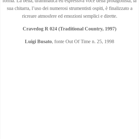
forma. La bella, drammatica ed espressiva voce della protagonista, la
sua chitarra, l’uso dei numerosi strumentisti ospiti, è finalizzato a
ricreare atmosfere ed emozioni semplici e dirette.
Cravedog R 024 (Traditional Country, 1997)
Luigi Busato
, fonte Out Of Time n. 25, 1998