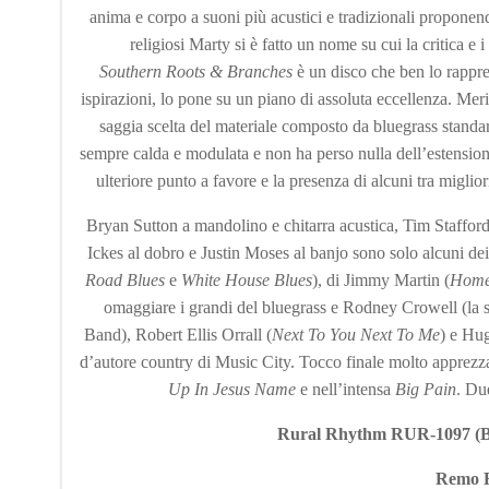
anima e corpo a suoni più acustici e tradizionali proponendo
religiosi Marty si è fatto un nome su cui la critica
Southern Roots & Branches
è un disco che ben lo rappre
ispirazioni, lo pone su un piano di assoluta eccellenza. Mer
saggia scelta del materiale composto da bluegrass standar
sempre calda e modulata e non ha perso nulla dell’estensione
ulteriore punto a favore e la presenza di alcuni tra miglior
Bryan Sutton a mandolino e chitarra acustica, Tim Stafford 
Ickes al dobro e Justin Moses al banjo sono solo alcuni dei 
Road Blues
e
White House Blues
), di Jimmy Martin (
Home
omaggiare i grandi del bluegrass e Rodney Crowell (la
Band), Robert Ellis Orrall (
Next To You Next To Me
) e Hu
d’autore country di Music City. Tocco finale molto apprezz
Up In Jesus Name
e nell’intensa
Big Pain
. Du
Rural Rhythm RUR-1097 (Blu
Remo R