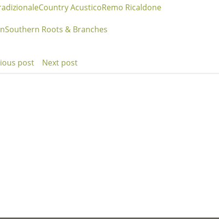
radizionale
Country Acustico
Remo Ricaldone
on
Southern Roots & Branches
ious post
Next post
t
Post
igation
navigation