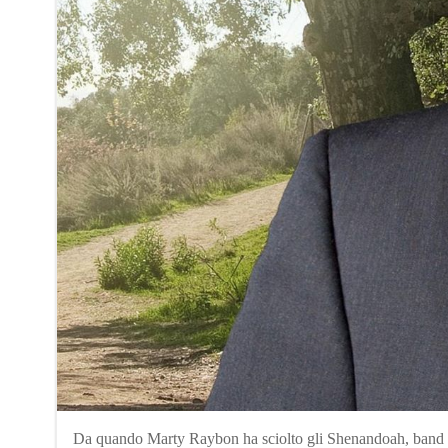
Da quando Marty Raybon ha sciolto gli Shenandoah, band di b