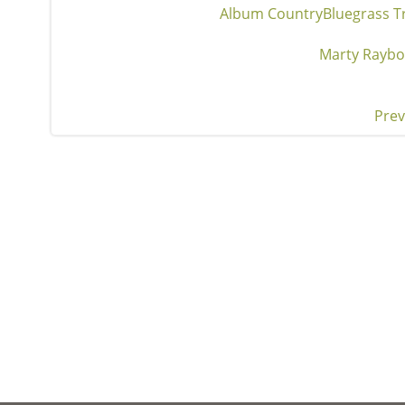
Album Country
Bluegrass T
Marty Rayb
Prev
Pos
nav