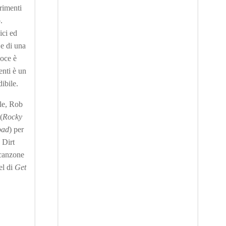
erimenti
.
ici ed
 e di una
voce è
enti è un
dibile.
dle, Rob
(
Rocky
oad
) per
 Dirt
 canzone
el di
Get