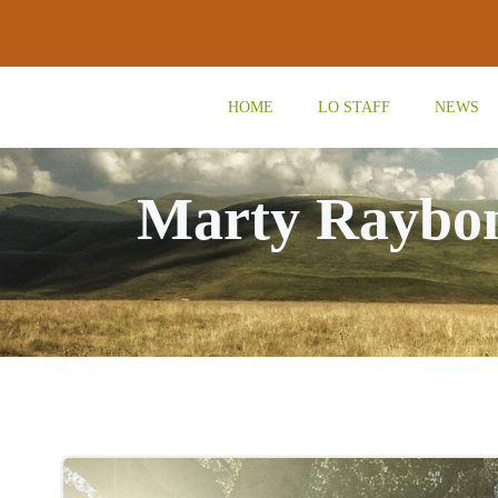
Vai
al
contenuto
HOME
LO STAFF
NEWS
Marty Raybon