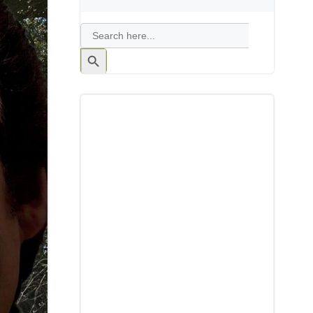
Search
for:
Search
Button