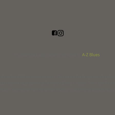
A-Z Blues
© 2026 The Long Journey | Powered by
le radici della musica americana. Non ha finalità di tipo enciclopedico, n
ggiornato su ogni aspetto della musica Blues, Country, Rock and Roll 
ale concesso da varie riviste del settore, sia nuovi testi prodotti dai nos