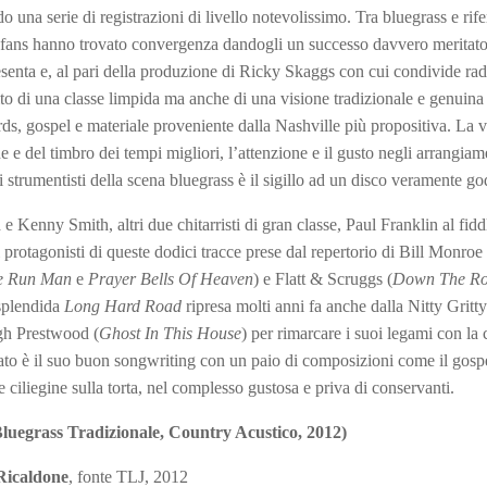
 una serie di registrazioni di livello notevolissimo. Tra bluegrass e rif
 e i fans hanno trovato convergenza dandogli un successo davvero meritato
senta e, al pari della produzione di Ricky Skaggs con cui condivide rad
ito di una classe limpida ma anche di una visione tradizionale e genuina
ds, gospel e materiale proveniente dalla Nashville più propositiva. La 
 e del timbro dei tempi migliori, l’attenzione e il gusto negli arrangiam
i strumentisti della scena bluegrass è il sigillo ad un disco veramente go
e Kenny Smith, altri due chitarristi di gran classe, Paul Franklin al fid
protagonisti di queste dodici tracce prese dal repertorio di Bill Monroe 
 Run Man
e
Prayer Bells Of Heaven
) e Flatt & Scruggs (
Down The R
 splendida
Long Hard Road
ripresa molti anni fa anche dalla Nitty Gritty
gh Prestwood (
Ghost In This House
) per rimarcare i suoi legami con la
ato è il suo buon songwriting con un paio di composizioni come il gosp
e ciliegine sulla torta, nel complesso gustosa e priva di conservanti.
egrass Tradizionale, Country Acustico, 2012)
icaldone
, fonte TLJ, 2012