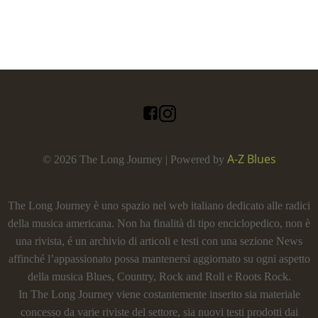
A-Z Blues
© 2026 The Long Journey | Powered by
The Long Journey è uno spazio nel web italiano dedicato alle radici
della musica americana. Non ha finalità di tipo enciclopedico, non è
una rivista, é un archivio di articoli e testi con una sezione News
affinché l’appassionato possa mantenersi aggiornato su ogni aspetto
della musica Blues, Country, Rock and Roll e Roots Rock.
In The Long Journey viene costantemente inserito sia materiale
concesso da varie riviste del settore, sia nuovi testi prodotti dai