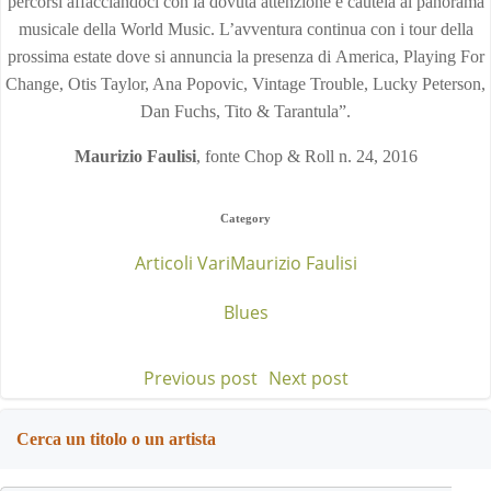
percorsi affacciandoci con la dovuta attenzione e cautela al panorama
musicale della World Music. L’avventura continua con i tour della
prossima estate dove si annuncia la presenza di America, Playing For
Change, Otis Taylor, Ana Popovic, Vintage Trouble, Lucky Peterson,
Dan Fuchs, Tito & Tarantula”.
Maurizio Faulisi
, fonte Chop & Roll n. 24, 2016
Category
Articoli Vari
Maurizio Faulisi
Blues
Previous post
Next post
Post
Post
navigation
navigation
Cerca un titolo o un artista