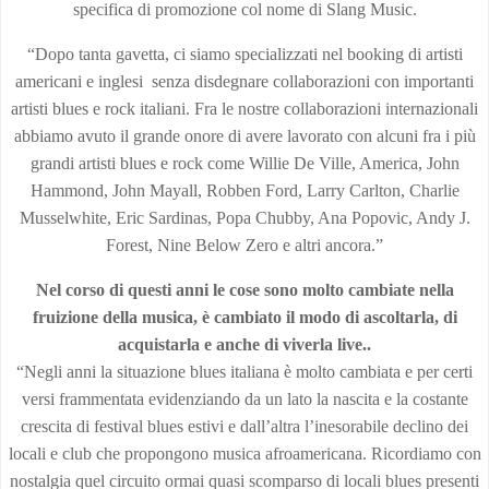
specifica di promozione col nome di Slang Music.
“Dopo tanta gavetta, ci siamo specializzati nel booking di artisti
americani e inglesi senza disdegnare collaborazioni con importanti
artisti blues e rock italiani. Fra le nostre collaborazioni internazionali
abbiamo avuto il grande onore di avere lavorato con alcuni fra i più
grandi artisti blues e rock come Willie De Ville, America, John
Hammond, John Mayall, Robben Ford, Larry Carlton, Charlie
Musselwhite, Eric Sardinas, Popa Chubby, Ana Popovic, Andy J.
Forest, Nine Below Zero e altri ancora.”
Nel corso di questi anni le cose sono molto cambiate nella
fruizione della musica, è cambiato il modo di ascoltarla, di
acquistarla e anche di viverla live..
“Negli anni la situazione blues italiana è molto cambiata e per certi
versi frammentata evidenziando da un lato la nascita e la costante
crescita di festival blues estivi e dall’altra l’inesorabile declino dei
locali e club che propongono musica afroamericana. Ricordiamo con
nostalgia quel circuito ormai quasi scomparso di locali blues presenti