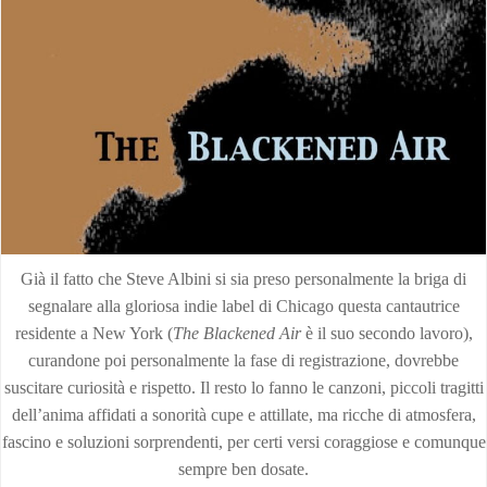
Già il fatto che Steve Albini si sia preso personalmente la briga di
segnalare alla gloriosa indie label di Chicago questa cantautrice
residente a New York (
The Blackened Air
è il suo secondo lavoro),
curandone poi personalmente la fase di registrazione, dovrebbe
suscitare curiosità e rispetto. Il resto lo fanno le canzoni, piccoli tragitti
dell’anima affidati a sonorità cupe e attillate, ma ricche di atmosfera,
fascino e soluzioni sorprendenti, per certi versi coraggiose e comunque
sempre ben dosate.