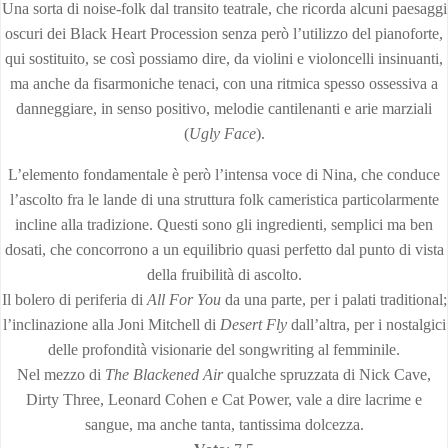
Una sorta di noise-folk dal transito teatrale, che ricorda alcuni paesaggi
oscuri dei Black Heart Procession senza però l’utilizzo del pianoforte,
qui sostituito, se così possiamo dire, da violini e violoncelli insinuanti,
ma anche da fisarmoniche tenaci, con una ritmica spesso ossessiva a
danneggiare, in senso positivo, melodie cantilenanti e arie marziali
(
Ugly Face
).
L’elemento fondamentale è però l’intensa voce di Nina, che conduce
l’ascolto fra le lande di una struttura folk cameristica particolarmente
incline alla tradizione. Questi sono gli ingredienti, semplici ma ben
dosati, che concorrono a un equilibrio quasi perfetto dal punto di vista
della fruibilità di ascolto.
Il bolero di periferia di
All For You
da una parte, per i palati traditional;
l’inclinazione alla Joni Mitchell di
Desert Fly
dall’altra, per i nostalgici
delle profondità visionarie del songwriting al femminile.
Nel mezzo di
The Blackened Air
qualche spruzzata di Nick Cave,
Dirty Three, Leonard Cohen e Cat Power, vale a dire lacrime e
sangue, ma anche tanta, tantissima dolcezza.