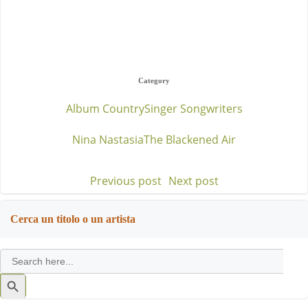
Category
Album Country
Singer Songwriters
Nina Nastasia
The Blackened Air
Previous post
Next post
Post
Post
navigation
navigation
Cerca un titolo o un artista
Search
for:
Search
Button