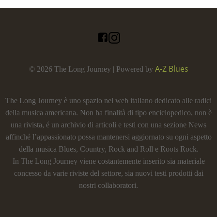
A-Z Blues
© 2026 The Long Journey | Powered by
The Long Journey è uno spazio nel web italiano dedicato alle radici
della musica americana. Non ha finalità di tipo enciclopedico, non è
una rivista, é un archivio di articoli e testi con una sezione News
affinché l’appassionato possa mantenersi aggiornato su ogni aspetto
della musica Blues, Country, Rock and Roll e Roots Rock.
In The Long Journey viene costantemente inserito sia materiale
concesso da varie riviste del settore, sia nuovi testi prodotti dai
nostri collaboratori.