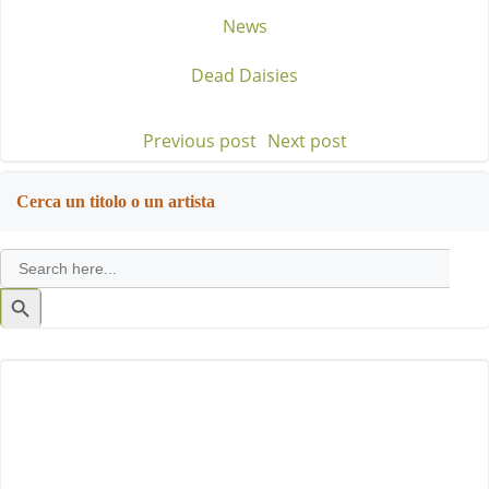
News
Dead Daisies
Previous post
Next post
Post
Post
navigation
navigation
Cerca un titolo o un artista
Search
for:
Search
Button