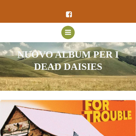
Vai
al
contenuto
NUOVO ALBUM PER I
DEAD DAISIES