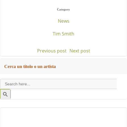
Category
News
Tim Smith
Previous post
Next post
Post
Post
navigation
navigation
Cerca un titolo o un artista
Search
for:
Search
Button