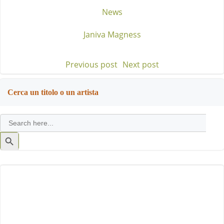
News
Janiva Magness
Previous post
Next post
Post
Post
navigation
navigation
Cerca un titolo o un artista
Search
for:
Search
Button