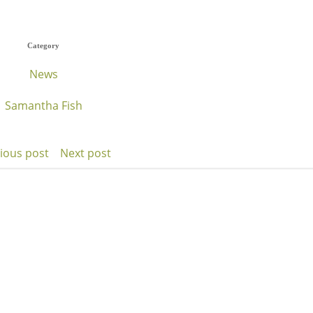
Category
News
Samantha Fish
ious post
Next post
t
Post
igation
navigation