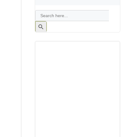
Search
for:
Search
Button