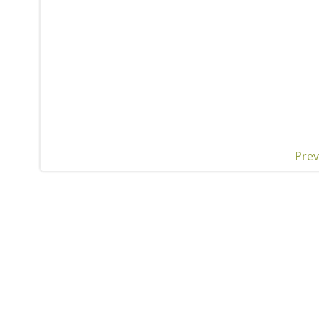
Prev
Pos
nav