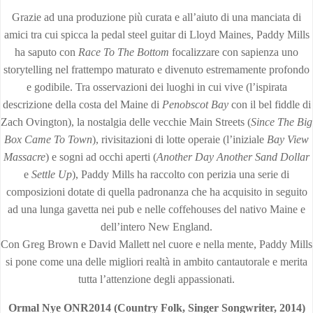
Grazie ad una produzione più curata e all’aiuto di una manciata di
amici tra cui spicca la pedal steel guitar di Lloyd Maines, Paddy Mills
ha saputo con
Race To The Bottom
focalizzare con sapienza uno
storytelling nel frattempo maturato e divenuto estremamente profondo
e godibile. Tra osservazioni dei luoghi in cui vive (l’ispirata
descrizione della costa del Maine di
Penobscot Bay
con il bel fiddle di
Zach Ovington), la nostalgia delle vecchie Main Streets (
Since The Big
Box Came To Town
), rivisitazioni di lotte operaie (l’iniziale
Bay View
Massacre
) e sogni ad occhi aperti (
Another Day Another Sand Dollar
e
Settle Up
), Paddy Mills ha raccolto con perizia una serie di
composizioni dotate di quella padronanza che ha acquisito in seguito
ad una lunga gavetta nei pub e nelle coffehouses del nativo Maine e
dell’intero New England.
Con Greg Brown e David Mallett nel cuore e nella mente, Paddy Mills
si pone come una delle migliori realtà in ambito cantautorale e merita
tutta l’attenzione degli appassionati.
Ormal Nye ONR2014 (Country Folk, Singer Songwriter, 2014)