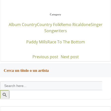
Category
Album Country
Country Folk
Remo Ricaldone
Singer
Songwriters
Paddy Mills
Race To The Bottom
Previous post
Next post
Post
Post
navigation
navigation
Cerca un titolo o un artista
Search
for:
Search
Button