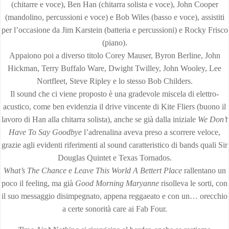
(chitarre e voce), Ben Han (chitarra solista e voce), John Cooper
(mandolino, percussioni e voce) e Bob Wiles (basso e voce), assistiti
per l’occasione da Jim Karstein (batteria e percussioni) e Rocky Frisco
(piano).
Appaiono poi a diverso titolo Corey Mauser, Byron Berline, John
Hickman, Terry Buffalo Ware, Dwight Twilley, John Wooley, Lee
Nortfleet, Steve Ripley e lo stesso Bob Childers.
Il sound che ci viene proposto è una gradevole miscela di elettro-
acustico, come ben evidenzia il drive vincente di Kite Fliers (buono il
lavoro di Han alla chitarra solista), anche se già dalla iniziale
We Don’t
Have To Say Goodbye
l’adrenalina aveva preso a scorrere veloce,
grazie agli evidenti riferimenti al sound caratteristico di bands quali Sir
Douglas Quintet e Texas Tornados.
What’s The Chance
e
Leave This World A Bettert Place
rallentano un
poco il feeling, ma già
Good Morning Maryanne
risolleva le sorti, con
il suo messaggio disimpegnato, appena reggaeato e con un… orecchio
a certe sonorità care ai Fab Four.