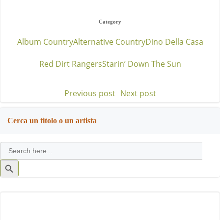
Category
Album Country
Alternative Country
Dino Della Casa
Red Dirt Rangers
Starin’ Down The Sun
Previous post
Next post
Post
Post
navigation
navigation
Cerca un titolo o un artista
Search
for:
Search
Button