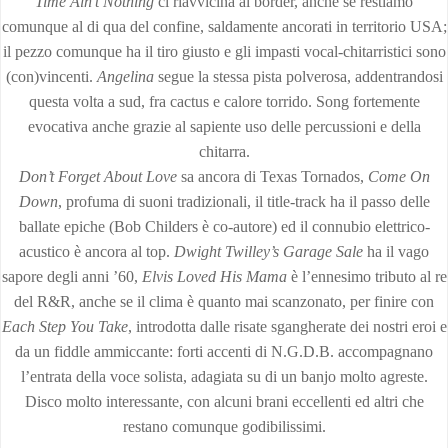
Time Ain’t Nothing
ci riavvicina al border, anche se restiamo
comunque al di qua del confine, saldamente ancorati in territorio USA;
il pezzo comunque ha il tiro giusto e gli impasti vocal-chitarristici sono
(con)vincenti.
Angelina
segue la stessa pista polverosa, addentrandosi
questa volta a sud, fra cactus e calore torrido. Song fortemente
evocativa anche grazie al sapiente uso delle percussioni e della
chitarra.
Don’t Forget About Love
sa ancora di Texas Tornados,
Come On
Down
, profuma di suoni tradizionali, il title-track ha il passo delle
ballate epiche (Bob Childers è co-autore) ed il connubio elettrico-
acustico è ancora al top.
Dwight Twilley’s Garage Sale
ha il vago
sapore degli anni ’60,
Elvis Loved His Mama
è l’ennesimo tributo al re
del R&R, anche se il clima è quanto mai scanzonato, per finire con
Each Step You Take
, introdotta dalle risate sgangherate dei nostri eroi e
da un fiddle ammiccante: forti accenti di N.G.D.B. accompagnano
l’entrata della voce solista, adagiata su di un banjo molto agreste.
Disco molto interessante, con alcuni brani eccellenti ed altri che
restano comunque godibilissimi.