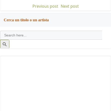
Previous post
Next post
Post
Post
navigation
navigation
Cerca un titolo o un artista
Search
for:
Search
Button