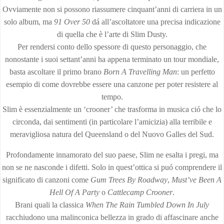
Ovviamente non si possono riassumere cinquant’anni di carriera in un
solo album, ma
91 Over 50
dá all’ascoltatore una precisa indicazione
di quella che è l’arte di Slim Dusty.
Per rendersi conto dello spessore di questo personaggio, che
nonostante i suoi settant’anni ha appena terminato un tour mondiale,
basta ascoltare il primo brano
Born A Travelling Man
: un perfetto
esempio di come dovrebbe essere una canzone per poter resistere al
tempo.
Slim è essenzialmente un ‘crooner’ che trasforma in musica ció che lo
circonda, dai sentimenti (in particolare l’amicizia) alla terribile e
meravigliosa natura del Queensland o del Nuovo Galles del Sud.
Profondamente innamorato del suo paese, Slim ne esalta i pregi, ma
non se ne nasconde i difetti. Solo in quest’ottica si puó comprendere il
significato di canzoni come
Gum Trees By Roadway
,
Must’ve Been A
Hell Of A Party
o
Cattlecamp Crooner
.
Brani quali la classica
When The Rain Tumbled Down In July
racchiudono una malinconica bellezza in grado di affascinare anche