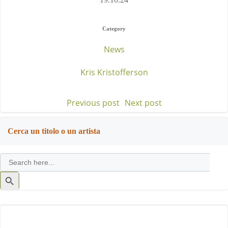
Category
News
Kris Kristofferson
Previous post
Next post
Post
Post
navigation
navigation
Cerca un titolo o un artista
Search
for:
Search
Button