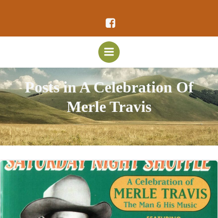
Vai
al
contenuto
Posts in A Celebration Of
Merle Travis