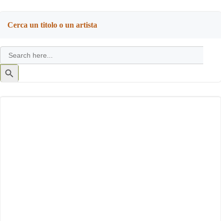
Cerca un titolo o un artista
Search
for:
Search
Button