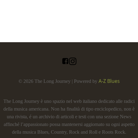
A-Z Blues
© 2026 The Long Journey | Powered by
The Long Journey è uno spazio nel web italiano dedicato alle radici
della musica americana. Non ha finalità di tipo enciclopedico, non è
una rivista, é un archivio di articoli e testi con una sezione News
affinché l’appassionato possa mantenersi aggiornato su ogni aspetto
della musica Blues, Country, Rock and Roll e Roots Rock.