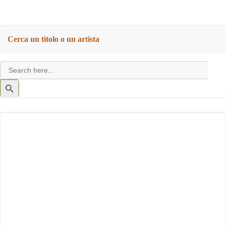
Cerca un titolo o un artista
Search
for:
Search
Button