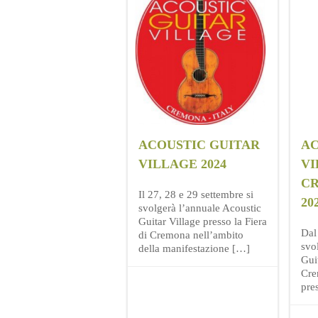
ACOUSTIC GUITAR
AC
VILLAGE 2024
VI
C
Il 27, 28 e 29 settembre si
20
svolgerà l’annuale Acoustic
Guitar Village presso la Fiera
Dal
di Cremona nell’ambito
svo
della manifestazione […]
Guit
Cre
pre