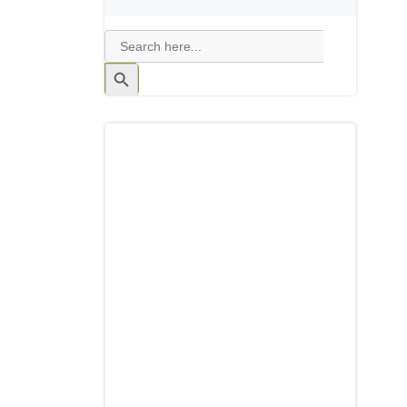
Search
for:
Search
Button