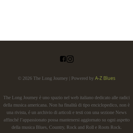
A-Z Blues
© 2026 The Long Journey | Powered by
The Long Journey è uno spazio nel web italiano dedicato alle radici
della musica americana. Non ha finalità di tipo enciclopedico, non è
una rivista, é un archivio di articoli e testi con una sezione News
affinché l’appassionato possa mantenersi aggiornato su ogni aspetto
della musica Blues, Country, Rock and Roll e Roots Rock.