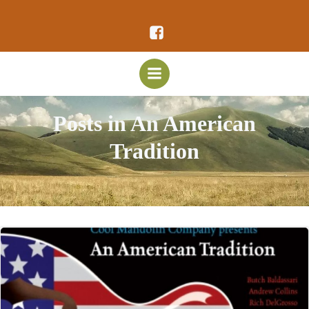
Vai
al
contenuto
Posts in An American
Tradition