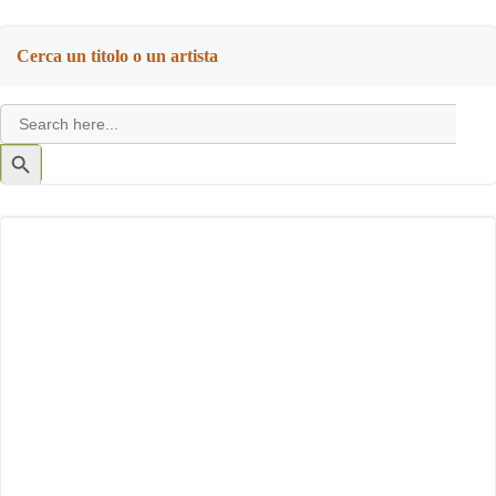
Cerca un titolo o un artista
Search
for:
Search
Button