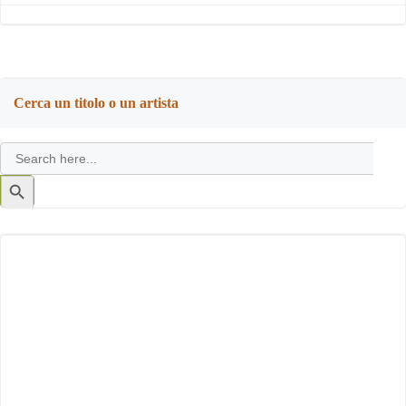
Cerca un titolo o un artista
Search
for:
Search
Button