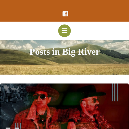
Vai
al
contenuto
Posts in Big River