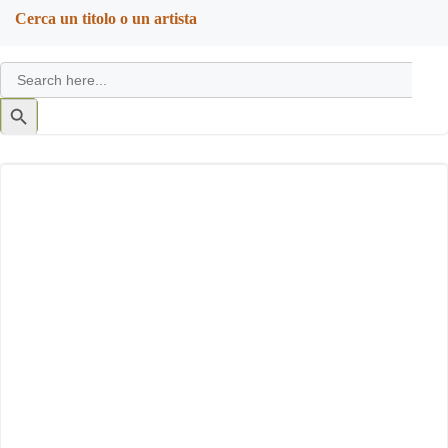
Cerca un titolo o un artista
Search
for:
Search
Button