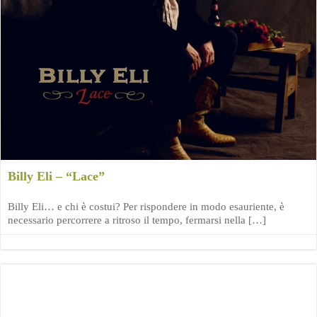
Billy Eli – “Lace”
Billy Eli… e chi è costui? Per rispondere in modo esauriente, è
necessario percorrere a ritroso il tempo, fermarsi nella […]