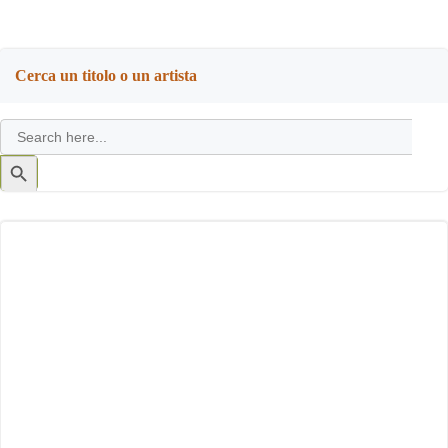
Cerca un titolo o un artista
Search
for:
Search
Button