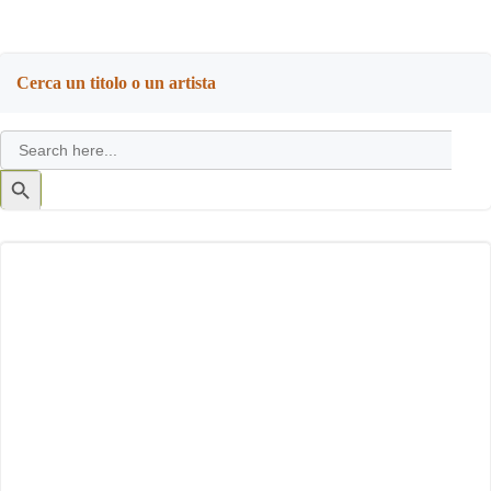
Cerca un titolo o un artista
Search
for:
Search
Button