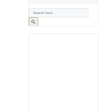
Search
for:
Search
Button