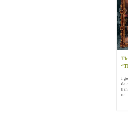
Th
“T
I g
da q
han
nel