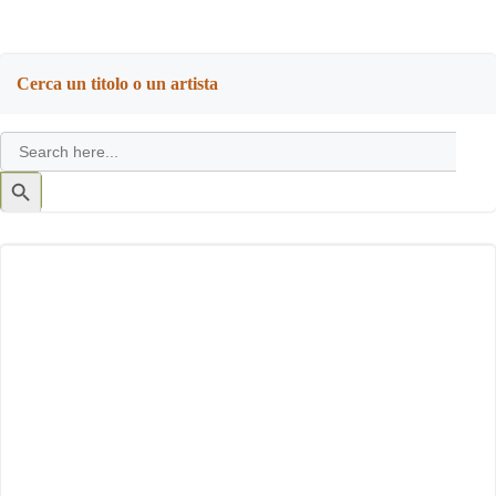
Cerca un titolo o un artista
Search
for:
Search
Button