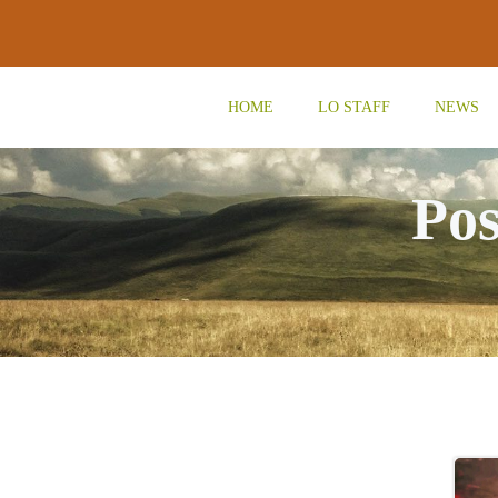
Vai
al
contenuto
HOME
LO STAFF
NEWS
Pos