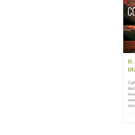
IL
DU
Cal
dec
ver
suon
str