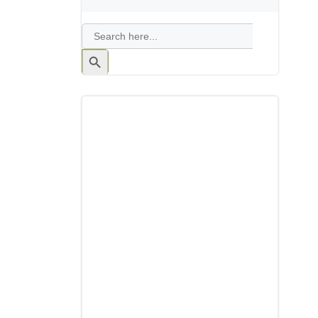
Search
for:
Search
Button